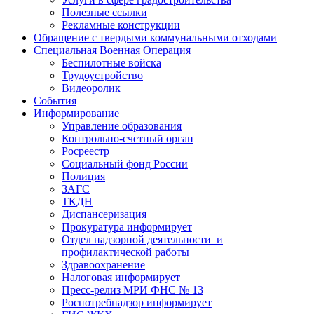
Полезные ссылки
Рекламные конструкции
Обращение с твердыми коммунальными отходами
Специальная Военная Операция
Беспилотные войска
Трудоустройство
Видеоролик
События
Информирование
Управление образования
Контрольно-счетный орган
Росреестр
Социальный фонд России
Полиция
ЗАГС
ТКДН
Диспансеризация
Прокуратура информирует
Отдел надзорной деятельности и
профилактической работы
Здравоохранение
Налоговая информирует
Пресс-релиз МРИ ФНС № 13
Роспотребнадзор информирует