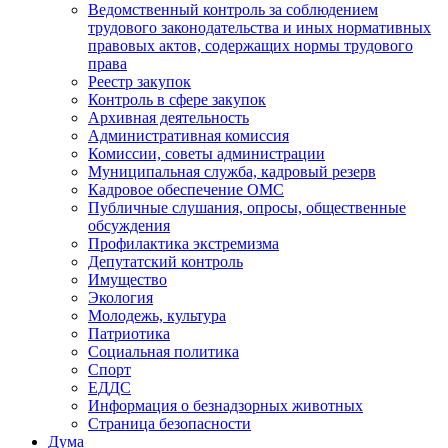
Ведомственный контроль за соблюдением
трудового законодательства и иных нормативных
правовых актов, содержащих нормы трудового
права
Реестр закупок
Контроль в сфере закупок
Архивная деятельность
Административная комиссия
Комиссии, советы администрации
Муниципальная служба, кадровый резерв
Кадровое обеспечение ОМС
Публичные слушания, опросы, общественные
обсуждения
Профилактика экстремизма
Депутатский контроль
Имущество
Экология
Молодежь, культура
Патриотика
Социальная политика
Спорт
ЕДДС
Информация о безнадзорных животных
Страница безопасности
Дума