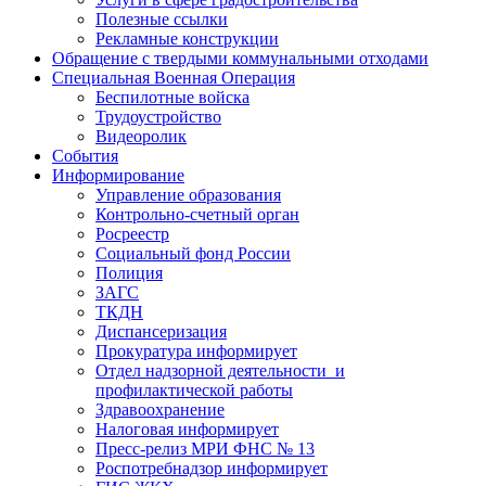
Полезные ссылки
Рекламные конструкции
Обращение с твердыми коммунальными отходами
Специальная Военная Операция
Беспилотные войска
Трудоустройство
Видеоролик
События
Информирование
Управление образования
Контрольно-счетный орган
Росреестр
Социальный фонд России
Полиция
ЗАГС
ТКДН
Диспансеризация
Прокуратура информирует
Отдел надзорной деятельности и
профилактической работы
Здравоохранение
Налоговая информирует
Пресс-релиз МРИ ФНС № 13
Роспотребнадзор информирует