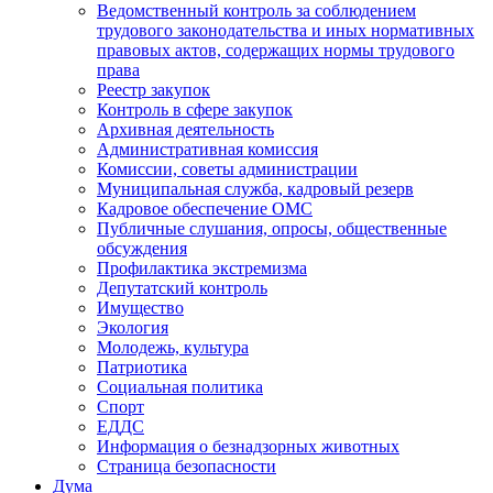
Ведомственный контроль за соблюдением
трудового законодательства и иных нормативных
правовых актов, содержащих нормы трудового
права
Реестр закупок
Контроль в сфере закупок
Архивная деятельность
Административная комиссия
Комиссии, советы администрации
Муниципальная служба, кадровый резерв
Кадровое обеспечение ОМС
Публичные слушания, опросы, общественные
обсуждения
Профилактика экстремизма
Депутатский контроль
Имущество
Экология
Молодежь, культура
Патриотика
Социальная политика
Спорт
ЕДДС
Информация о безнадзорных животных
Страница безопасности
Дума