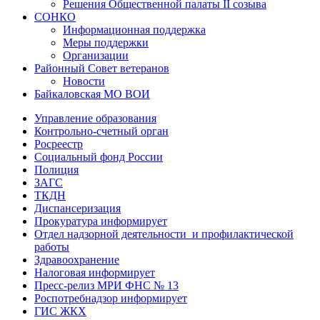
Решения Общественной палаты II созыва
СОНКО
Информационная поддержка
Меры поддержки
Организации
Районный Совет ветеранов
Новости
Байкаловская МО ВОИ
Управление образования
Контрольно-счетный орган
Росреестр
Социальный фонд России
Полиция
ЗАГС
ТКДН
Диспансеризация
Прокуратура информирует
Отдел надзорной деятельности и профилактической
работы
Здравоохранение
Налоговая информирует
Пресс-релиз МРИ ФНС № 13
Роспотребнадзор информирует
ГИС ЖКХ