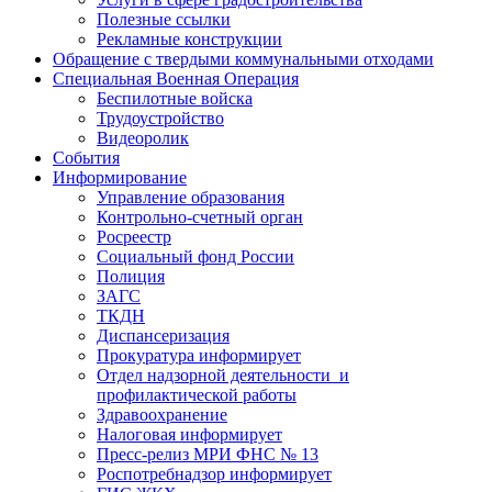
Полезные ссылки
Рекламные конструкции
Обращение с твердыми коммунальными отходами
Специальная Военная Операция
Беспилотные войска
Трудоустройство
Видеоролик
События
Информирование
Управление образования
Контрольно-счетный орган
Росреестр
Социальный фонд России
Полиция
ЗАГС
ТКДН
Диспансеризация
Прокуратура информирует
Отдел надзорной деятельности и
профилактической работы
Здравоохранение
Налоговая информирует
Пресс-релиз МРИ ФНС № 13
Роспотребнадзор информирует