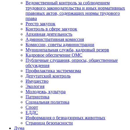
Ведомственный контроль за соблюдением
трудового законодательства и иных нормативных
правовых актов, содержащих нормы трудового
права
Реестр закупок
Контроль в сфере закупок
Архивная деятельность
Административная комиссия
Комиссии, советы администрации
Муниципальная служба, кадровый резерв
Кадровое обеспечение ОМС
Публичные слушания, опросы, общественные
обсуждения
Профилактика экстремизма
Депутатский контроль
Имущество
Экология
Молодежь, культура
Патриотика
Социальная политика
Спорт
ЕДДС
Информация о безнадзорных животных
Страница безопасности
Дума