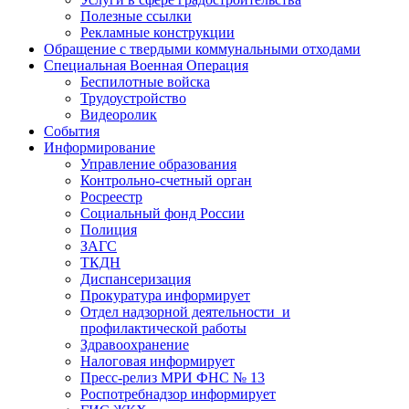
Полезные ссылки
Рекламные конструкции
Обращение с твердыми коммунальными отходами
Специальная Военная Операция
Беспилотные войска
Трудоустройство
Видеоролик
События
Информирование
Управление образования
Контрольно-счетный орган
Росреестр
Социальный фонд России
Полиция
ЗАГС
ТКДН
Диспансеризация
Прокуратура информирует
Отдел надзорной деятельности и
профилактической работы
Здравоохранение
Налоговая информирует
Пресс-релиз МРИ ФНС № 13
Роспотребнадзор информирует