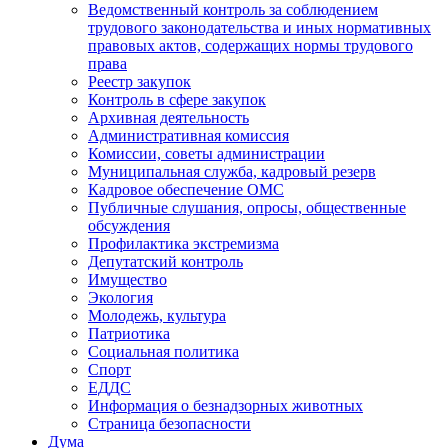
Ведомственный контроль за соблюдением
трудового законодательства и иных нормативных
правовых актов, содержащих нормы трудового
права
Реестр закупок
Контроль в сфере закупок
Архивная деятельность
Административная комиссия
Комиссии, советы администрации
Муниципальная служба, кадровый резерв
Кадровое обеспечение ОМС
Публичные слушания, опросы, общественные
обсуждения
Профилактика экстремизма
Депутатский контроль
Имущество
Экология
Молодежь, культура
Патриотика
Социальная политика
Спорт
ЕДДС
Информация о безнадзорных животных
Страница безопасности
Дума