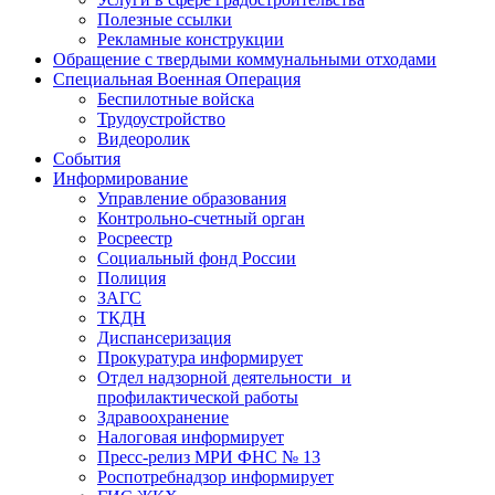
Полезные ссылки
Рекламные конструкции
Обращение с твердыми коммунальными отходами
Специальная Военная Операция
Беспилотные войска
Трудоустройство
Видеоролик
События
Информирование
Управление образования
Контрольно-счетный орган
Росреестр
Социальный фонд России
Полиция
ЗАГС
ТКДН
Диспансеризация
Прокуратура информирует
Отдел надзорной деятельности и
профилактической работы
Здравоохранение
Налоговая информирует
Пресс-релиз МРИ ФНС № 13
Роспотребнадзор информирует