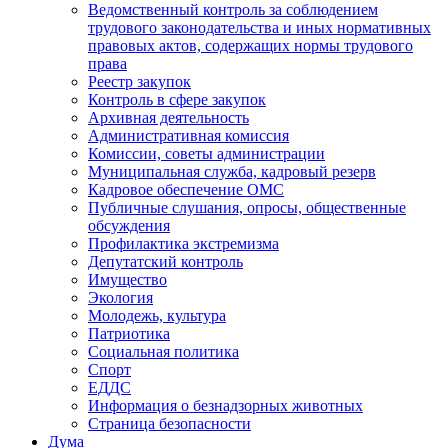
Ведомственный контроль за соблюдением
трудового законодательства и иных нормативных
правовых актов, содержащих нормы трудового
права
Реестр закупок
Контроль в сфере закупок
Архивная деятельность
Административная комиссия
Комиссии, советы администрации
Муниципальная служба, кадровый резерв
Кадровое обеспечение ОМС
Публичные слушания, опросы, общественные
обсуждения
Профилактика экстремизма
Депутатский контроль
Имущество
Экология
Молодежь, культура
Патриотика
Социальная политика
Спорт
ЕДДС
Информация о безнадзорных животных
Страница безопасности
Дума