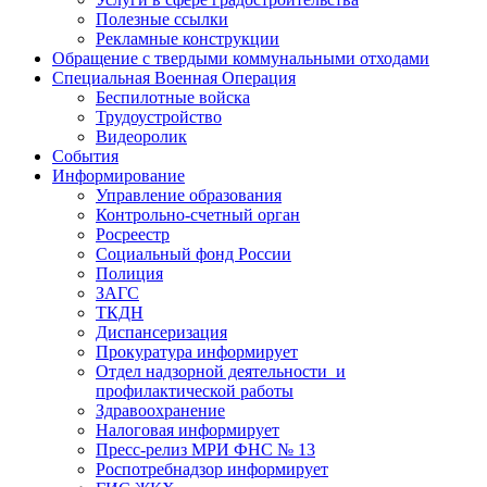
Полезные ссылки
Рекламные конструкции
Обращение с твердыми коммунальными отходами
Специальная Военная Операция
Беспилотные войска
Трудоустройство
Видеоролик
События
Информирование
Управление образования
Контрольно-счетный орган
Росреестр
Социальный фонд России
Полиция
ЗАГС
ТКДН
Диспансеризация
Прокуратура информирует
Отдел надзорной деятельности и
профилактической работы
Здравоохранение
Налоговая информирует
Пресс-релиз МРИ ФНС № 13
Роспотребнадзор информирует