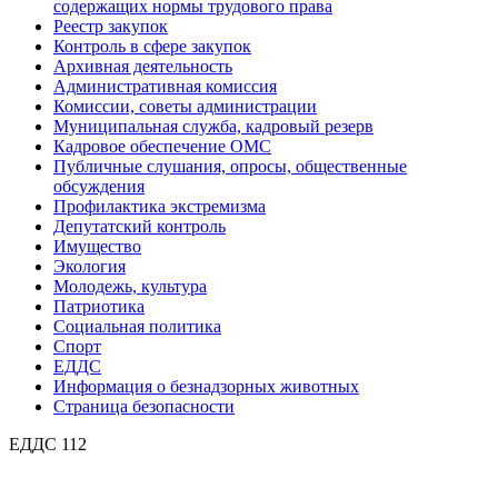
содержащих нормы трудового права
Реестр закупок
Контроль в сфере закупок
Архивная деятельность
Административная комиссия
Комиссии, советы администрации
Муниципальная служба, кадровый резерв
Кадровое обеспечение ОМС
Публичные слушания, опросы, общественные
обсуждения
Профилактика экстремизма
Депутатский контроль
Имущество
Экология
Молодежь, культура
Патриотика
Социальная политика
Спорт
ЕДДС
Информация о безнадзорных животных
Страница безопасности
ЕДДС 112