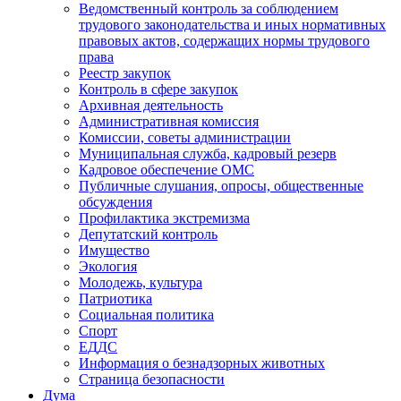
Ведомственный контроль за соблюдением
трудового законодательства и иных нормативных
правовых актов, содержащих нормы трудового
права
Реестр закупок
Контроль в сфере закупок
Архивная деятельность
Административная комиссия
Комиссии, советы администрации
Муниципальная служба, кадровый резерв
Кадровое обеспечение ОМС
Публичные слушания, опросы, общественные
обсуждения
Профилактика экстремизма
Депутатский контроль
Имущество
Экология
Молодежь, культура
Патриотика
Социальная политика
Спорт
ЕДДС
Информация о безнадзорных животных
Страница безопасности
Дума