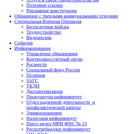
Полезные ссылки
Рекламные конструкции
Обращение с твердыми коммунальными отходами
Специальная Военная Операция
Беспилотные войска
Трудоустройство
Видеоролик
События
Информирование
Управление образования
Контрольно-счетный орган
Росреестр
Социальный фонд России
Полиция
ЗАГС
ТКДН
Диспансеризация
Прокуратура информирует
Отдел надзорной деятельности и
профилактической работы
Здравоохранение
Налоговая информирует
Пресс-релиз МРИ ФНС № 13
Роспотребнадзор информирует