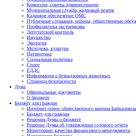
Комиссии, советы администрации
Муниципальная служба, кадровый резерв
Кадровое обеспечение ОМС
Публичные слушания, опросы, общественные обсу
Профилактика экстремизма
Депутатский контроль
Имущество
Экология
Молодежь, культура
Патриотика
Социальная политика
Спорт
ЕДДС
Информация о безнадзорных животных
Страница безопасности
Дума
Официальные документы
О бюджете
Бюджет для граждан
Интернет-опрос общественного мнения Байкаловск
Бюджет для граждан
Решения Думы о бюджете
Решение Думы об утверждении годового отчета
Мониторинг качества финансового менеджмента
Исполнение бюджета