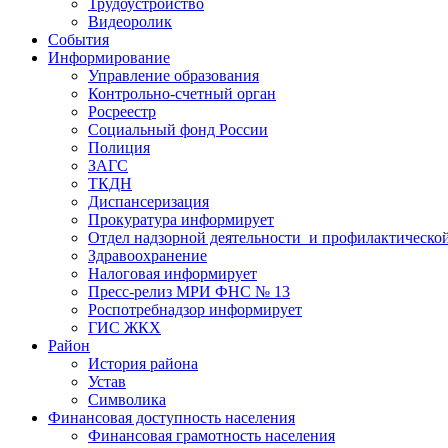
Трудоустройство
Видеоролик
События
Информирование
Управление образования
Контрольно-счетный орган
Росреестр
Социальный фонд России
Полиция
ЗАГС
ТКДН
Диспансеризация
Прокуратура информирует
Отдел надзорной деятельности и профилактическо
Здравоохранение
Налоговая информирует
Пресс-релиз МРИ ФНС № 13
Роспотребнадзор информирует
ГИС ЖКХ
Район
История района
Устав
Символика
Финансовая доступность населения
Финансовая грамотность населения