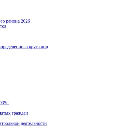
го района 2026
тов
определенного круга лиц
035г.
нятых граждан
нтрольной деятельности