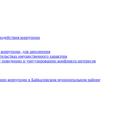
водействия коррупции
 коррупции, для заполнения
ательствах имущественного характера
 поведению и урегулированию конфликта интересов
твию коррупции в Байкаловском муниципальном районе