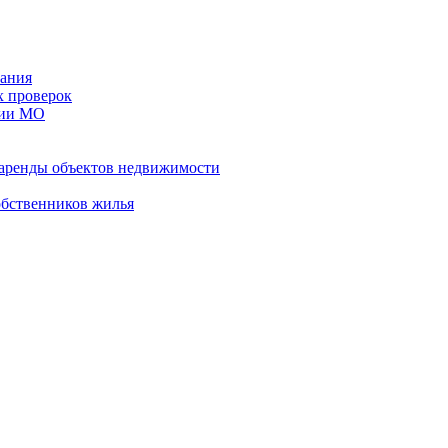
ания
х проверок
рии МО
 аренды объектов недвижимости
обственников жилья