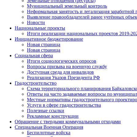
Земельные отношения (ресурсы)
Муниципальный земельный контроль
Неформальная занятость и легализация заработной 
Выявление правообладателей ранее учтённых объе
Новости
Национальные проекты
Итоги реализации национальных проектов 2019-202
Инициативное бюджетирование
Новая страница
Новая страница
Социальная сфера
Итоги социологических опросов
Вопросы призыва на военную службу
Доступная среда для инвалидов
Реализация Указов Президента РФ
Градостроительство
Схема территориального планирования Байкаловск
Ответы на часто задаваемые вопросы по муниципа
Местные нормативы градостроительного проектир
Услуги в сфере градостроительства
Полезные ссылки
Рекламные конструкции
Обращение с твердыми коммунальными отходами
Специальная Военная Операция
Беспилотные войска