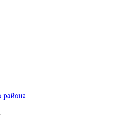
 района
5