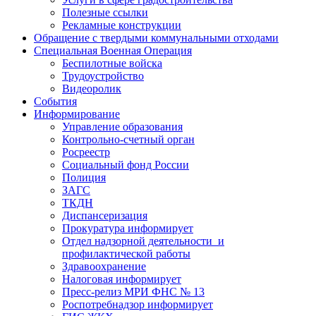
Полезные ссылки
Рекламные конструкции
Обращение с твердыми коммунальными отходами
Специальная Военная Операция
Беспилотные войска
Трудоустройство
Видеоролик
События
Информирование
Управление образования
Контрольно-счетный орган
Росреестр
Социальный фонд России
Полиция
ЗАГС
ТКДН
Диспансеризация
Прокуратура информирует
Отдел надзорной деятельности и
профилактической работы
Здравоохранение
Налоговая информирует
Пресс-релиз МРИ ФНС № 13
Роспотребнадзор информирует