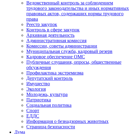
Ведомственный контроль за соблюдением
трудового законодательства и иных нормативных
правовых актов, содержащих нормы трудового
права
Реестр закупок
Контроль в сфере закупок
Архивная деятельность
Административная комиссия
Комиссии, советы администрации
Муниципальная служба, кадровый резерв
Кадровое обеспечение ОМС
Публичные слушания, опросы, общественные
обсуждения
Профилактика экстремизма
Депутатский контроль
Имущество
Экология
Молодежь, культура
Патриотика
Социальная политика
Спорт
ЕДДС
Информация о безнадзорных животных
Страница безопасности
Дума