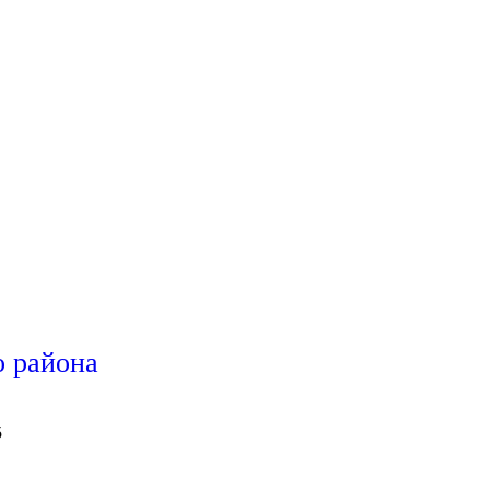
 района
5