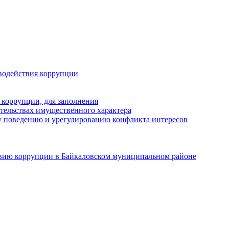
водействия коррупции
 коррупции, для заполнения
ательствах имущественного характера
 поведению и урегулированию конфликта интересов
твию коррупции в Байкаловском муниципальном районе