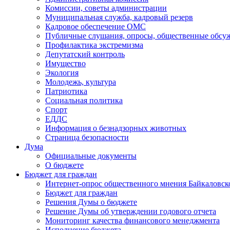
Комиссии, советы администрации
Муниципальная служба, кадровый резерв
Кадровое обеспечение ОМС
Публичные слушания, опросы, общественные обсу
Профилактика экстремизма
Депутатский контроль
Имущество
Экология
Молодежь, культура
Патриотика
Социальная политика
Спорт
ЕДДС
Информация о безнадзорных животных
Страница безопасности
Дума
Официальные документы
О бюджете
Бюджет для граждан
Интернет-опрос общественного мнения Байкаловск
Бюджет для граждан
Решения Думы о бюджете
Решение Думы об утверждении годового отчета
Мониторинг качества финансового менеджмента
Исполнение бюджета