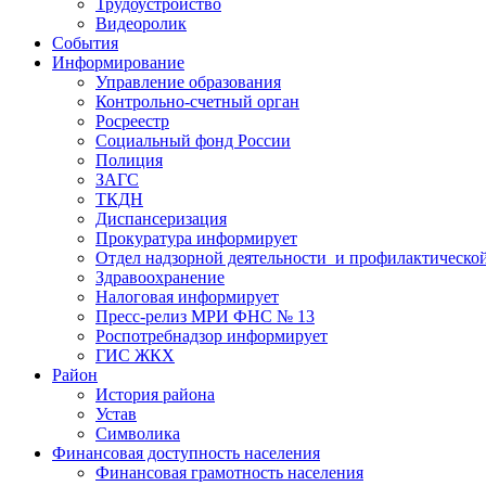
Трудоустройство
Видеоролик
События
Информирование
Управление образования
Контрольно-счетный орган
Росреестр
Социальный фонд России
Полиция
ЗАГС
ТКДН
Диспансеризация
Прокуратура информирует
Отдел надзорной деятельности и профилактическо
Здравоохранение
Налоговая информирует
Пресс-релиз МРИ ФНС № 13
Роспотребнадзор информирует
ГИС ЖКХ
Район
История района
Устав
Символика
Финансовая доступность населения
Финансовая грамотность населения