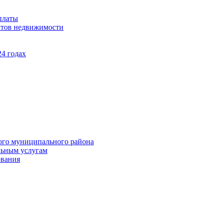
платы
ктов недвижимости
4 годах
ого муниципального района
льным услугам
ования