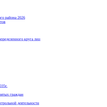
го района 2026
тов
определенного круга лиц
035г.
нятых граждан
нтрольной деятельности