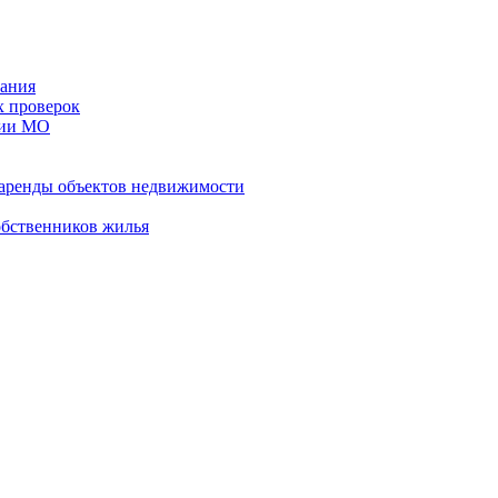
ания
х проверок
рии МО
 аренды объектов недвижимости
обственников жилья