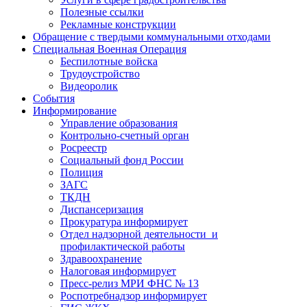
Полезные ссылки
Рекламные конструкции
Обращение с твердыми коммунальными отходами
Специальная Военная Операция
Беспилотные войска
Трудоустройство
Видеоролик
События
Информирование
Управление образования
Контрольно-счетный орган
Росреестр
Социальный фонд России
Полиция
ЗАГС
ТКДН
Диспансеризация
Прокуратура информирует
Отдел надзорной деятельности и
профилактической работы
Здравоохранение
Налоговая информирует
Пресс-релиз МРИ ФНС № 13
Роспотребнадзор информирует