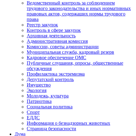
Ведомственный контроль за соблюдением
трудового законодательства и иных нормативных
правовых актов, содержащих нормы трудового
права
Реестр закупок
Контроль в сфере закупок
Архивная деятельность
Административная комиссия
Комиссии, советы администрации
Муниципальная служба, кадровый резерв
Кадровое обеспечение ОМС
Публичные слушания, опросы, общественные
обсуждения
Профилактика экстремизма
Депутатский контроль
Имущество
Экология
Молодежь, культура
Патриотика
Социальная политика
Спорт
ЕДДС
Информация о безнадзорных животных
Страница безопасности
Дума