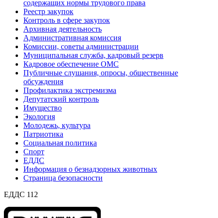
содержащих нормы трудового права
Реестр закупок
Контроль в сфере закупок
Архивная деятельность
Административная комиссия
Комиссии, советы администрации
Муниципальная служба, кадровый резерв
Кадровое обеспечение ОМС
Публичные слушания, опросы, общественные
обсуждения
Профилактика экстремизма
Депутатский контроль
Имущество
Экология
Молодежь, культура
Патриотика
Социальная политика
Спорт
ЕДДС
Информация о безнадзорных животных
Страница безопасности
ЕДДС 112