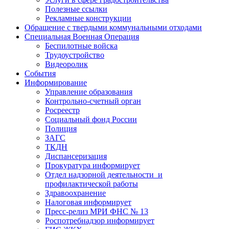
Полезные ссылки
Рекламные конструкции
Обращение с твердыми коммунальными отходами
Специальная Военная Операция
Беспилотные войска
Трудоустройство
Видеоролик
События
Информирование
Управление образования
Контрольно-счетный орган
Росреестр
Социальный фонд России
Полиция
ЗАГС
ТКДН
Диспансеризация
Прокуратура информирует
Отдел надзорной деятельности и
профилактической работы
Здравоохранение
Налоговая информирует
Пресс-релиз МРИ ФНС № 13
Роспотребнадзор информирует