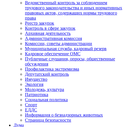
Ведомственный контроль за соблюдением
трудового законодательства и иных нормативных
правовых актов, содержащих нормы трудового
права
Реестр закупок
Контроль в сфере закупок
Архивная деятельность
Административная комиссия
Комиссии, советы администрации
Муниципальная служба, кадровый резерв
Кадровое обеспечение ОМС
Публичные слушания, опросы, общественные
обсуждения
Профилактика экстремизма
Депутатский контроль
Имущество
Экология
Молодежь, культура
Патриотика
Социальная политика
Спорт
ЕДДС
Информация о безнадзорных животных
Страница безопасности
Дума