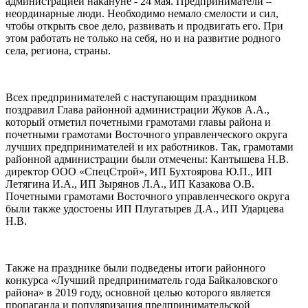
администрацией накануне - 24 мая. Предприниматели –
неординарные люди. Необходимо немало смелости и сил,
чтобы открыть свое дело, развивать и продвигать его. При
этом работать не только на себя, но и на развитие родного
села, региона, страны.
Всех предпринимателей с наступающим праздником
поздравил Глава районной администрации Жуков А.А.,
который отметил почетными грамотами главы района и
почетными грамотами Восточного управленческого округа
лучших предпринимателей и их работников. Так, грамотами
районной администрации были отмечены: Кантышева Н.В.
директор ООО «СпецСтрой», ИП Бухтоярова Ю.П., ИП
Летягина И.А., ИП Зырянов Л.А., ИП Казакова О.В.
Почетными грамотами Восточного управленческого округа
были также удостоены ИП Плугатырев Д.А., ИП Ударцева
Н.В.
Также на празднике были подведены итоги районного
конкурса «Лучший предприниматель года Байкаловского
района» в 2019 году, основной целью которого является
пропаганда и популяризация предпринимательской