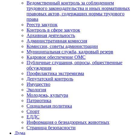
Ведомственный контроль за соблюдением
трудового законодательства и иных нормативных
правовых актов, содержащих нормы трудового
права
Реестр закупок
Контроль в сфере закупок
Архивная деятельность
Административная комиссия
Комиссии, советы администрации
Муниципальная служба, кадровый резерв
Кадровое обеспечение ОМС
Публичные слушания, опросы, общественные
обсуждения
Профилактика экстремизма
Депутатский контроль
Имущество
Экология
Молодежь, культура
Патриотика
Социальная политика
Спорт
ЕДДС
Информация о безнадзорных животных
Страница безопасности
Дума