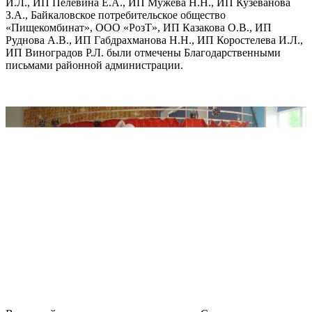
И.Л., ИП Пелевина Е.А., ИП Мужева Н.Н., ИП Кузеванова
З.А., Байкаловское потребительское общество
«Пищекомбинат», ООО «РозТ», ИП Казакова О.В., ИП
Руднова А.В., ИП Габдрахманова Н.Н., ИП Коростелева И.Л.,
ИП Виноградов Р.Л. были отмечены Благодарственными
письмами районной администрации.