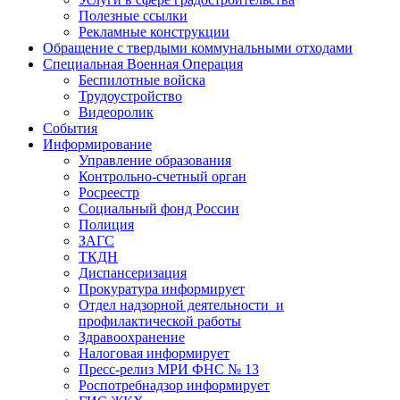
Полезные ссылки
Рекламные конструкции
Обращение с твердыми коммунальными отходами
Специальная Военная Операция
Беспилотные войска
Трудоустройство
Видеоролик
События
Информирование
Управление образования
Контрольно-счетный орган
Росреестр
Социальный фонд России
Полиция
ЗАГС
ТКДН
Диспансеризация
Прокуратура информирует
Отдел надзорной деятельности и
профилактической работы
Здравоохранение
Налоговая информирует
Пресс-релиз МРИ ФНС № 13
Роспотребнадзор информирует