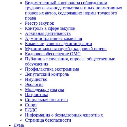
Ведомственный контроль за соблюдением
трудового законодательства и иных нормативных
правовых актов, содержащих нормы трудового
права
Реестр закупок
Контроль в сфере закупок
Архивная деятельность
Административная комиссия
Комиссии, советы администрации
Муниципальная служба, кадровый резерв
Кадровое обеспечение ОМС
Публичные слушания, опросы, общественные
обсуждения
Профилактика экстремизма
Депутатский контроль
Имущество
Экология
Молодежь, культура
Патриотика
Социальная политика
Спорт
ЕДДС
Информация о безнадзорных животных
Страница безопасности
Дума