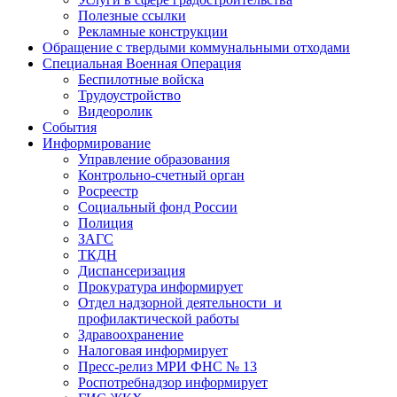
Полезные ссылки
Рекламные конструкции
Обращение с твердыми коммунальными отходами
Специальная Военная Операция
Беспилотные войска
Трудоустройство
Видеоролик
События
Информирование
Управление образования
Контрольно-счетный орган
Росреестр
Социальный фонд России
Полиция
ЗАГС
ТКДН
Диспансеризация
Прокуратура информирует
Отдел надзорной деятельности и
профилактической работы
Здравоохранение
Налоговая информирует
Пресс-релиз МРИ ФНС № 13
Роспотребнадзор информирует