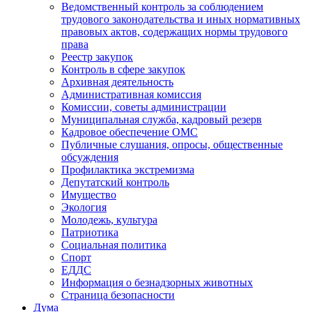
Ведомственный контроль за соблюдением
трудового законодательства и иных нормативных
правовых актов, содержащих нормы трудового
права
Реестр закупок
Контроль в сфере закупок
Архивная деятельность
Административная комиссия
Комиссии, советы администрации
Муниципальная служба, кадровый резерв
Кадровое обеспечение ОМС
Публичные слушания, опросы, общественные
обсуждения
Профилактика экстремизма
Депутатский контроль
Имущество
Экология
Молодежь, культура
Патриотика
Социальная политика
Спорт
ЕДДС
Информация о безнадзорных животных
Страница безопасности
Дума