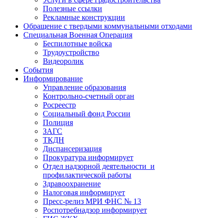
Полезные ссылки
Рекламные конструкции
Обращение с твердыми коммунальными отходами
Специальная Военная Операция
Беспилотные войска
Трудоустройство
Видеоролик
События
Информирование
Управление образования
Контрольно-счетный орган
Росреестр
Социальный фонд России
Полиция
ЗАГС
ТКДН
Диспансеризация
Прокуратура информирует
Отдел надзорной деятельности и
профилактической работы
Здравоохранение
Налоговая информирует
Пресс-релиз МРИ ФНС № 13
Роспотребнадзор информирует