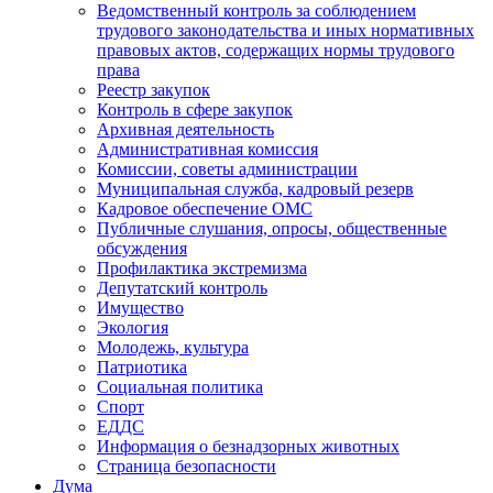
Ведомственный контроль за соблюдением
трудового законодательства и иных нормативных
правовых актов, содержащих нормы трудового
права
Реестр закупок
Контроль в сфере закупок
Архивная деятельность
Административная комиссия
Комиссии, советы администрации
Муниципальная служба, кадровый резерв
Кадровое обеспечение ОМС
Публичные слушания, опросы, общественные
обсуждения
Профилактика экстремизма
Депутатский контроль
Имущество
Экология
Молодежь, культура
Патриотика
Социальная политика
Спорт
ЕДДС
Информация о безнадзорных животных
Страница безопасности
Дума