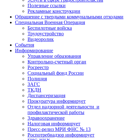
Полезные ссылки
Рекламные конструкции
Обращение с твердыми коммунальными отходами
Специальная Военная Операция
Беспилотные войска
Трудоустройство
Видеоролик
События
Информирование
Управление образования
Контрольно-счетный орган
Росреестр
Социальный фонд России
Полиция
ЗАГС
ТКДН
Диспансеризация
Прокуратура информирует
Отдел надзорной деятельности и
профилактической работы
Здравоохранение
Налоговая информирует
Пресс-релиз МРИ ФНС № 13
Роспотребнадзор информирует