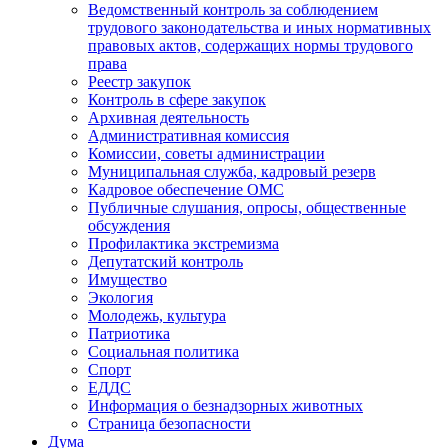
Ведомственный контроль за соблюдением
трудового законодательства и иных нормативных
правовых актов, содержащих нормы трудового
права
Реестр закупок
Контроль в сфере закупок
Архивная деятельность
Административная комиссия
Комиссии, советы администрации
Муниципальная служба, кадровый резерв
Кадровое обеспечение ОМС
Публичные слушания, опросы, общественные
обсуждения
Профилактика экстремизма
Депутатский контроль
Имущество
Экология
Молодежь, культура
Патриотика
Социальная политика
Спорт
ЕДДС
Информация о безнадзорных животных
Страница безопасности
Дума