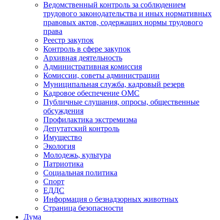
Ведомственный контроль за соблюдением
трудового законодательства и иных нормативных
правовых актов, содержащих нормы трудового
права
Реестр закупок
Контроль в сфере закупок
Архивная деятельность
Административная комиссия
Комиссии, советы администрации
Муниципальная служба, кадровый резерв
Кадровое обеспечение ОМС
Публичные слушания, опросы, общественные
обсуждения
Профилактика экстремизма
Депутатский контроль
Имущество
Экология
Молодежь, культура
Патриотика
Социальная политика
Спорт
ЕДДС
Информация о безнадзорных животных
Страница безопасности
Дума