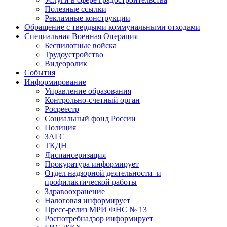
Полезные ссылки
Рекламные конструкции
Обращение с твердыми коммунальными отходами
Специальная Военная Операция
Беспилотные войска
Трудоустройство
Видеоролик
События
Информирование
Управление образования
Контрольно-счетный орган
Росреестр
Социальный фонд России
Полиция
ЗАГС
ТКДН
Диспансеризация
Прокуратура информирует
Отдел надзорной деятельности и
профилактической работы
Здравоохранение
Налоговая информирует
Пресс-релиз МРИ ФНС № 13
Роспотребнадзор информирует