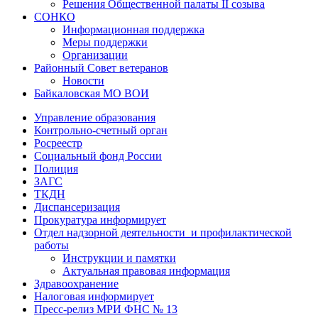
Решения Общественной палаты II созыва
СОНКО
Информационная поддержка
Меры поддержки
Организации
Районный Совет ветеранов
Новости
Байкаловская МО ВОИ
Управление образования
Контрольно-счетный орган
Росреестр
Социальный фонд России
Полиция
ЗАГС
ТКДН
Диспансеризация
Прокуратура информирует
Отдел надзорной деятельности и профилактической
работы
Инструкции и памятки
Актуальная правовая информация
Здравоохранение
Налоговая информирует
Пресс-релиз МРИ ФНС № 13