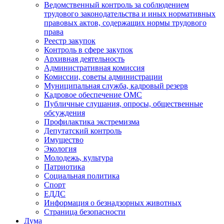
Ведомственный контроль за соблюдением
трудового законодательства и иных нормативных
правовых актов, содержащих нормы трудового
права
Реестр закупок
Контроль в сфере закупок
Архивная деятельность
Административная комиссия
Комиссии, советы администрации
Муниципальная служба, кадровый резерв
Кадровое обеспечение ОМС
Публичные слушания, опросы, общественные
обсуждения
Профилактика экстремизма
Депутатский контроль
Имущество
Экология
Молодежь, культура
Патриотика
Социальная политика
Спорт
ЕДДС
Информация о безнадзорных животных
Страница безопасности
Дума