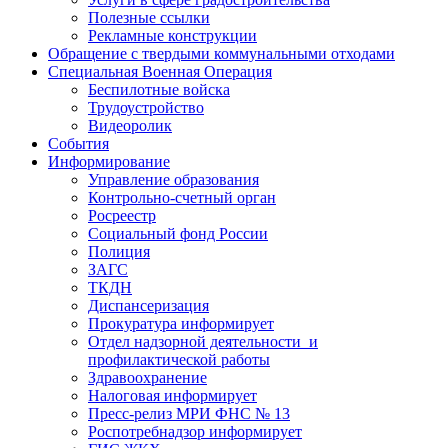
Полезные ссылки
Рекламные конструкции
Обращение с твердыми коммунальными отходами
Специальная Военная Операция
Беспилотные войска
Трудоустройство
Видеоролик
События
Информирование
Управление образования
Контрольно-счетный орган
Росреестр
Социальный фонд России
Полиция
ЗАГС
ТКДН
Диспансеризация
Прокуратура информирует
Отдел надзорной деятельности и
профилактической работы
Здравоохранение
Налоговая информирует
Пресс-релиз МРИ ФНС № 13
Роспотребнадзор информирует