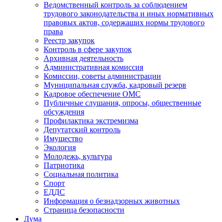
Ведомственный контроль за соблюдением
трудового законодательства и иных нормативных
правовых актов, содержащих нормы трудового
права
Реестр закупок
Контроль в сфере закупок
Архивная деятельность
Административная комиссия
Комиссии, советы администрации
Муниципальная служба, кадровый резерв
Кадровое обеспечение ОМС
Публичные слушания, опросы, общественные
обсуждения
Профилактика экстремизма
Депутатский контроль
Имущество
Экология
Молодежь, культура
Патриотика
Социальная политика
Спорт
ЕДДС
Информация о безнадзорных животных
Страница безопасности
Дума