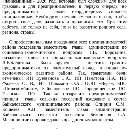
«пандемийный» 2020 год, который был сложным для всех
граждан, а для предпринимателей в первую очередь, но
предприниматели – люди неординарные, сильные,
инициативные. Необходимо немало смелости и сил, чтобы
открыть свое дело, развивать и продвигать его. При этом
работать не только на себя, но и на развитие родного села,
региона, страны.
С профессиональным праздником всех предпринимателей
района поздравила заместитель главы администрации по
социально-экономическим вопросам Г.В. Бороздина,
начальник отдела по социально-экономическим вопросам
Л.В.Федотова. Были вручены почетные грамоты
предпринимателям, за значительный вклад в социально-
экономическое развитие района. Так, грамотами были
отмечены: ИП Кузеванова З.А., ИП Намятова Н.А. ИП
Фадеева О. В., ИП Шльомич О.А., ООО «Вера», БПО
«Пищекомбинат», Байкаловское ПО, Городищенское ПО,
Еланское ПО. Так же поздравить предпринимателей
пришли главы сельских поселений входящие в состав
Байкаловского муниципального района: Спирин С.М.,
Кошелев А.Н., заместитель главы администрации
Байкаловского сельского поселения Белоногов П.А.
Мероприятие сопровождалось праздничным концертом.