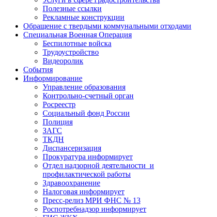
Полезные ссылки
Рекламные конструкции
Обращение с твердыми коммунальными отходами
Специальная Военная Операция
Беспилотные войска
Трудоустройство
Видеоролик
События
Информирование
Управление образования
Контрольно-счетный орган
Росреестр
Социальный фонд России
Полиция
ЗАГС
ТКДН
Диспансеризация
Прокуратура информирует
Отдел надзорной деятельности и
профилактической работы
Здравоохранение
Налоговая информирует
Пресс-релиз МРИ ФНС № 13
Роспотребнадзор информирует