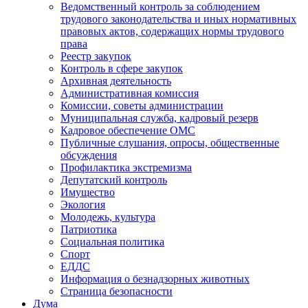
Ведомственный контроль за соблюдением
трудового законодательства и иных нормативных
правовых актов, содержащих нормы трудового
права
Реестр закупок
Контроль в сфере закупок
Архивная деятельность
Административная комиссия
Комиссии, советы администрации
Муниципальная служба, кадровый резерв
Кадровое обеспечение ОМС
Публичные слушания, опросы, общественные
обсуждения
Профилактика экстремизма
Депутатский контроль
Имущество
Экология
Молодежь, культура
Патриотика
Социальная политика
Спорт
ЕДДС
Информация о безнадзорных животных
Страница безопасности
Дума