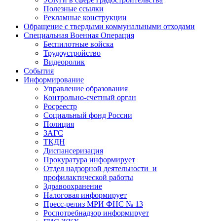
Полезные ссылки
Рекламные конструкции
Обращение с твердыми коммунальными отходами
Специальная Военная Операция
Беспилотные войска
Трудоустройство
Видеоролик
События
Информирование
Управление образования
Контрольно-счетный орган
Росреестр
Социальный фонд России
Полиция
ЗАГС
ТКДН
Диспансеризация
Прокуратура информирует
Отдел надзорной деятельности и
профилактической работы
Здравоохранение
Налоговая информирует
Пресс-релиз МРИ ФНС № 13
Роспотребнадзор информирует