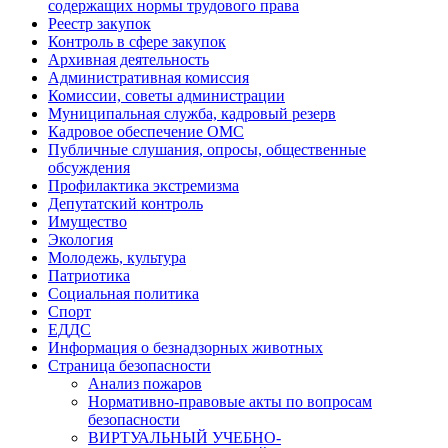
содержащих нормы трудового права
Реестр закупок
Контроль в сфере закупок
Архивная деятельность
Административная комиссия
Комиссии, советы администрации
Муниципальная служба, кадровый резерв
Кадровое обеспечение ОМС
Публичные слушания, опросы, общественные
обсуждения
Профилактика экстремизма
Депутатский контроль
Имущество
Экология
Молодежь, культура
Патриотика
Социальная политика
Спорт
ЕДДС
Информация о безнадзорных животных
Страница безопасности
Анализ пожаров
Нормативно-правовые акты по вопросам
безопасности
ВИРТУАЛЬНЫЙ УЧЕБНО-