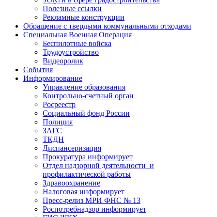
Полезные ссылки
Рекламные конструкции
Обращение с твердыми коммунальными отходами
Специальная Военная Операция
Беспилотные войска
Трудоустройство
Видеоролик
События
Информирование
Управление образования
Контрольно-счетный орган
Росреестр
Социальный фонд России
Полиция
ЗАГС
ТКДН
Диспансеризация
Прокуратура информирует
Отдел надзорной деятельности и
профилактической работы
Здравоохранение
Налоговая информирует
Пресс-релиз МРИ ФНС № 13
Роспотребнадзор информирует