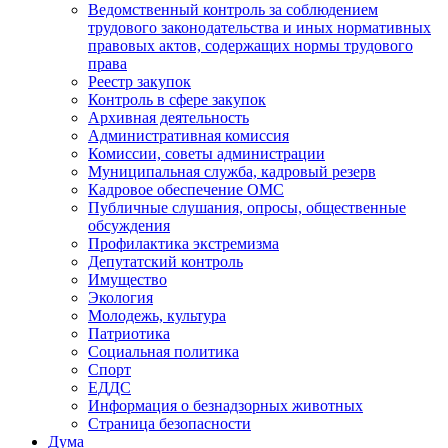
Ведомственный контроль за соблюдением
трудового законодательства и иных нормативных
правовых актов, содержащих нормы трудового
права
Реестр закупок
Контроль в сфере закупок
Архивная деятельность
Административная комиссия
Комиссии, советы администрации
Муниципальная служба, кадровый резерв
Кадровое обеспечение ОМС
Публичные слушания, опросы, общественные
обсуждения
Профилактика экстремизма
Депутатский контроль
Имущество
Экология
Молодежь, культура
Патриотика
Социальная политика
Спорт
ЕДДС
Информация о безнадзорных животных
Страница безопасности
Дума