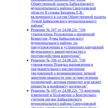
Общественной палаты Байкаловского
муниципального района Свердловской
области II созыва Бахарева Е.В.,
включенного в состав Общественной палаты
Думой Байкаловского муниципального
района"
Решение № 107 от 24.08.22г. "Об
утверждении Положения о временной
Комиссии Думы Байкаловского
муниципального района, по
предупреждению и устранению нарушений
федерального законодательства о
противодействии коррупции"
Решение № 106 от 24.08.22г. "Об
утверждении Порядка направления и
предварительного рассмотрения
уведомлений о возникновении личной
заинтересованности при осуществлении
полномочий, которая приводит или может
привести к конфликту интересов"
Решение № 105 от 24.08.22г. "О внесении
изменений в Положение о Контрольно-
счетном органе Байкаловского
муниципального района Свердловской
области, утвержденное Решением Думы