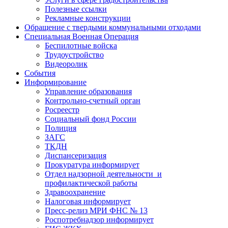
Полезные ссылки
Рекламные конструкции
Обращение с твердыми коммунальными отходами
Специальная Военная Операция
Беспилотные войска
Трудоустройство
Видеоролик
События
Информирование
Управление образования
Контрольно-счетный орган
Росреестр
Социальный фонд России
Полиция
ЗАГС
ТКДН
Диспансеризация
Прокуратура информирует
Отдел надзорной деятельности и
профилактической работы
Здравоохранение
Налоговая информирует
Пресс-релиз МРИ ФНС № 13
Роспотребнадзор информирует