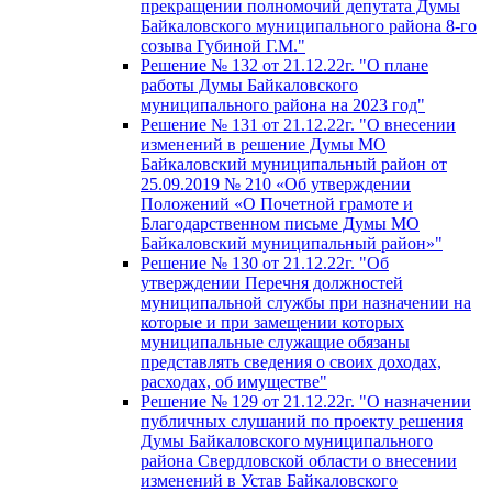
прекращении полномочий депутата Думы
Байкаловского муниципального района 8-го
созыва Губиной Г.М."
Решение № 132 от 21.12.22г. "О плане
работы Думы Байкаловского
муниципального района на 2023 год"
Решение № 131 от 21.12.22г. "О внесении
изменений в решение Думы МО
Байкаловский муниципальный район от
25.09.2019 № 210 «Об утверждении
Положений «О Почетной грамоте и
Благодарственном письме Думы МО
Байкаловский муниципальный район»"
Решение № 130 от 21.12.22г. "Об
утверждении Перечня должностей
муниципальной службы при назначении на
которые и при замещении которых
муниципальные служащие обязаны
представлять сведения о своих доходах,
расходах, об имуществе"
Решение № 129 от 21.12.22г. "О назначении
публичных слушаний по проекту решения
Думы Байкаловского муниципального
района Свердловской области о внесении
изменений в Устав Байкаловского