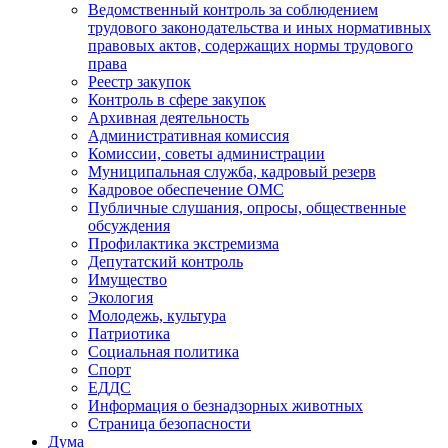
Ведомственный контроль за соблюдением
трудового законодательства и иных нормативных
правовых актов, содержащих нормы трудового
права
Реестр закупок
Контроль в сфере закупок
Архивная деятельность
Административная комиссия
Комиссии, советы администрации
Муниципальная служба, кадровый резерв
Кадровое обеспечение ОМС
Публичные слушания, опросы, общественные
обсуждения
Профилактика экстремизма
Депутатский контроль
Имущество
Экология
Молодежь, культура
Патриотика
Социальная политика
Спорт
ЕДДС
Информация о безнадзорных животных
Страница безопасности
Дума