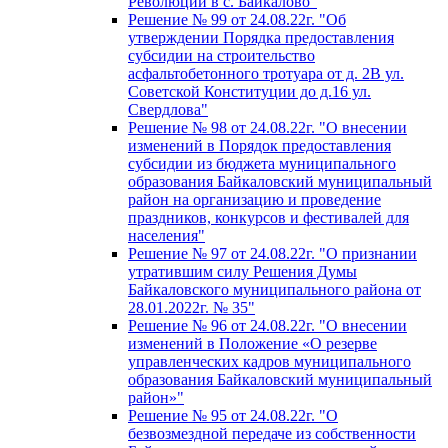
Революции в с. Байкалово"
Решение № 99 от 24.08.22г. "Об
утверждении Порядка предоставления
субсидии на строительство
асфальтобетонного тротуара от д. 2В ул.
Советской Конституции до д.16 ул.
Свердлова"
Решение № 98 от 24.08.22г. "О внесении
изменений в Порядок предоставления
субсидии из бюджета муниципального
образования Байкаловский муниципальный
район на организацию и проведение
праздников, конкурсов и фестивалей для
населения"
Решение № 97 от 24.08.22г. "О признании
утратившим силу Решения Думы
Байкаловского муниципального района от
28.01.2022г. № 35"
Решение № 96 от 24.08.22г. "О внесении
изменений в Положение «О резерве
управленческих кадров муниципального
образования Байкаловский муниципальный
район»"
Решение № 95 от 24.08.22г. "О
безвозмездной передаче из собственности