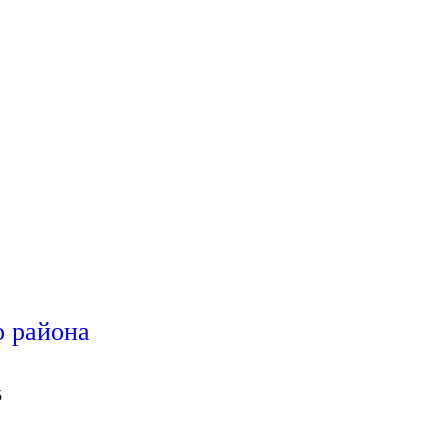
 района
5