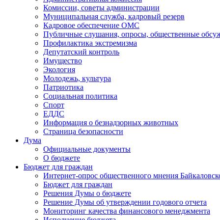
Комиссии, советы администрации
Муниципальная служба, кадровый резерв
Кадровое обеспечение ОМС
Публичные слушания, опросы, общественные обсу
Профилактика экстремизма
Депутатский контроль
Имущество
Экология
Молодежь, культура
Патриотика
Социальная политика
Спорт
ЕДДС
Информация о безнадзорных животных
Страница безопасности
Дума
Официальные документы
О бюджете
Бюджет для граждан
Интернет-опрос общественного мнения Байкаловск
Бюджет для граждан
Решения Думы о бюджете
Решение Думы об утверждении годового отчета
Мониторинг качества финансового менеджмента
Исполнение бюджета