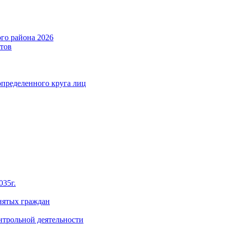
го района 2026
тов
определенного круга лиц
035г.
нятых граждан
нтрольной деятельности