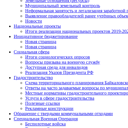
Земельные отношения (ресурсы)
Муниципальный земельный контроль
Неформальная занятость и легализация заработной 
Выявление правообладателей ранее учтённых объе
Новости
Национальные проекты
Итоги реализации национальных проектов 2019-202
Инициативное бюджетирование
Новая страница
Новая страница
Социальная сфера
Итоги социологических опросов
Вопросы призыва на военную службу
Доступная среда для инвалидов
Реализация Указов Президента РФ
Градостроительство
Схема территориального планирования Байкаловск
Ответы на часто задаваемые вопросы по муниципа
Местные нормативы градостроительного проектир
Услуги в сфере градостроительства
Полезные ссылки
Рекламные конструкции
Обращение с твердыми коммунальными отходами
Специальная Военная Операция
Беспилотные войска