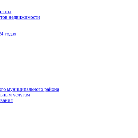
платы
ктов недвижимости
4 годах
ого муниципального района
льным услугам
ования