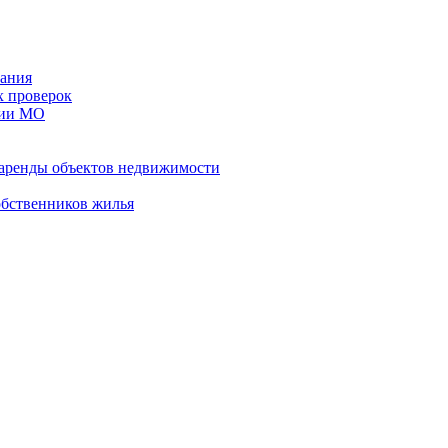
ания
х проверок
рии МО
 аренды объектов недвижимости
обственников жилья