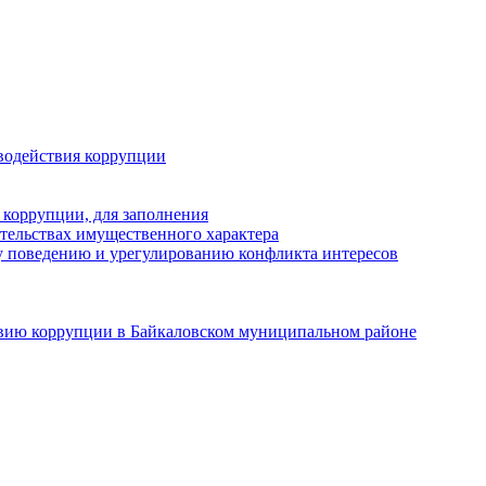
водействия коррупции
 коррупции, для заполнения
ательствах имущественного характера
 поведению и урегулированию конфликта интересов
твию коррупции в Байкаловском муниципальном районе