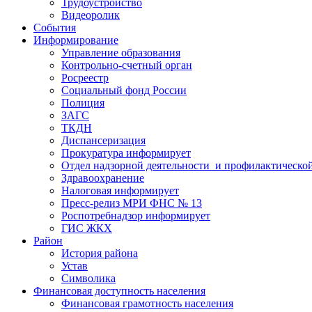
Трудоустройство
Видеоролик
События
Информирование
Управление образования
Контрольно-счетный орган
Росреестр
Социальный фонд России
Полиция
ЗАГС
ТКДН
Диспансеризация
Прокуратура информирует
Отдел надзорной деятельности и профилактическо
Здравоохранение
Налоговая информирует
Пресс-релиз МРИ ФНС № 13
Роспотребнадзор информирует
ГИС ЖКХ
Район
История района
Устав
Символика
Финансовая доступность населения
Финансовая грамотность населения