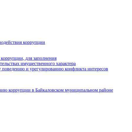
водействия коррупции
 коррупции, для заполнения
ательствах имущественного характера
 поведению и урегулированию конфликта интересов
твию коррупции в Байкаловском муниципальном районе