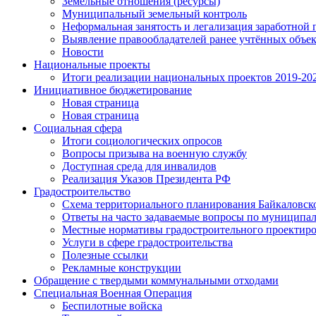
Земельные отношения (ресурсы)
Муниципальный земельный контроль
Неформальная занятость и легализация заработной 
Выявление правообладателей ранее учтённых объе
Новости
Национальные проекты
Итоги реализации национальных проектов 2019-202
Инициативное бюджетирование
Новая страница
Новая страница
Социальная сфера
Итоги социологических опросов
Вопросы призыва на военную службу
Доступная среда для инвалидов
Реализация Указов Президента РФ
Градостроительство
Схема территориального планирования Байкаловск
Ответы на часто задаваемые вопросы по муниципа
Местные нормативы градостроительного проектир
Услуги в сфере градостроительства
Полезные ссылки
Рекламные конструкции
Обращение с твердыми коммунальными отходами
Специальная Военная Операция
Беспилотные войска