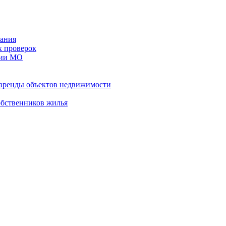
ания
х проверок
рии МО
 аренды объектов недвижимости
обственников жилья