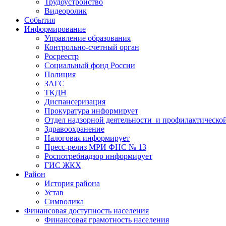
Трудоустройство
Видеоролик
События
Информирование
Управление образования
Контрольно-счетный орган
Росреестр
Социальный фонд России
Полиция
ЗАГС
ТКДН
Диспансеризация
Прокуратура информирует
Отдел надзорной деятельности и профилактическо
Здравоохранение
Налоговая информирует
Пресс-релиз МРИ ФНС № 13
Роспотребнадзор информирует
ГИС ЖКХ
Район
История района
Устав
Символика
Финансовая доступность населения
Финансовая грамотность населения