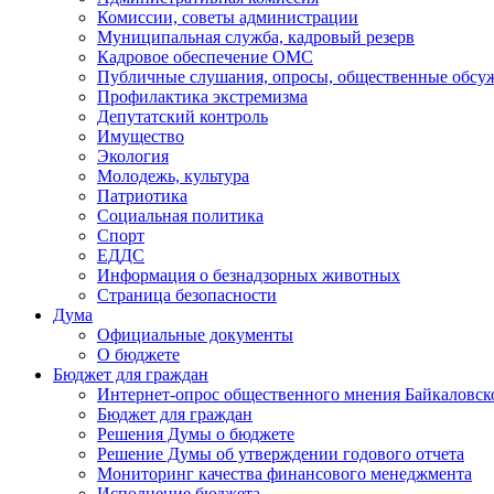
Комиссии, советы администрации
Муниципальная служба, кадровый резерв
Кадровое обеспечение ОМС
Публичные слушания, опросы, общественные обсу
Профилактика экстремизма
Депутатский контроль
Имущество
Экология
Молодежь, культура
Патриотика
Социальная политика
Спорт
ЕДДС
Информация о безнадзорных животных
Страница безопасности
Дума
Официальные документы
О бюджете
Бюджет для граждан
Интернет-опрос общественного мнения Байкаловск
Бюджет для граждан
Решения Думы о бюджете
Решение Думы об утверждении годового отчета
Мониторинг качества финансового менеджмента
Исполнение бюджета