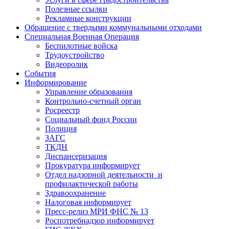
Полезные ссылки
Рекламные конструкции
Обращение с твердыми коммунальными отходами
Специальная Военная Операция
Беспилотные войска
Трудоустройство
Видеоролик
События
Информирование
Управление образования
Контрольно-счетный орган
Росреестр
Социальный фонд России
Полиция
ЗАГС
ТКДН
Диспансеризация
Прокуратура информирует
Отдел надзорной деятельности и
профилактической работы
Здравоохранение
Налоговая информирует
Пресс-релиз МРИ ФНС № 13
Роспотребнадзор информирует