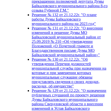
прекращении полномочий депутата Думы
Байкаловского муниципального района 8-го
созыва Губиной Г.М."
Решение № 132 от 21.12.22г. "О плане
работы Думы Байкаловского
муниципального района на 2023 год"
Решение № 131 от 21.12.22г. "О внесении
изменений в решение Думы МО
Байкаловский муниципальный район от
25.09.2019 № 210 «Об утверждении
Положений «О Почетной грамоте и
Благодарственном письме Думы МО
Байкаловский муниципальный район»"
Решение № 130 от 21.12.22г. "Об
утверждении Перечня должностей
муниципальной службы при назначении на
которые и при замещении которых
муниципальные служащие обязаны
представлять сведения о своих доходах,
расходах, об имуществе"
Решение № 129 от 21.12.22г. "О назначении
публичных слушаний по проекту решения
Думы Байкаловского муниципального
района Свердловской области о внесении
изменений в Устав Байкаловского