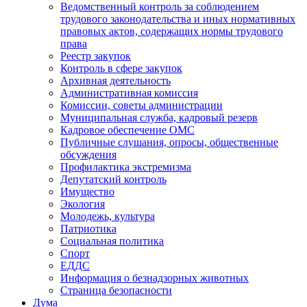
Ведомственный контроль за соблюдением
трудового законодательства и иных нормативных
правовых актов, содержащих нормы трудового
права
Реестр закупок
Контроль в сфере закупок
Архивная деятельность
Административная комиссия
Комиссии, советы администрации
Муниципальная служба, кадровый резерв
Кадровое обеспечение ОМС
Публичные слушания, опросы, общественные
обсуждения
Профилактика экстремизма
Депутатский контроль
Имущество
Экология
Молодежь, культура
Патриотика
Социальная политика
Спорт
ЕДДС
Информация о безнадзорных животных
Страница безопасности
Дума