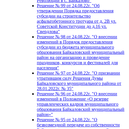
Революции в с. Байкалово"
Решение № 99 от 24.08.22г. "Об
утверждении Порядка предоставления
субсидии на строительство
асфальтобетонного тротуара от д. 2В ул.
Советской Конституции до д.16 ул.
Свердлова"
Решение № 98 от 24.08.22г. "О внесении
изменений в Порядок предоставления
субсидии из бюджета муниципального
образования Байкаловский муниципальный
район на организацию и проведение
праздников, конкурсов и фестивалей для
населения"
Решение № 97 от 24.08.22г. "О признании
утратившим силу Решения Думы
Байкаловского муниципального района от
28.01.2022г. № 35"
Решение № 96 от 24.08.22г. "О внесении
изменений в Положение «О резерве
управленческих кадров муниципального
образования Байкаловский муниципальный
район»"
Решение № 95 от 24.08.22г. "О
безвозмездной передаче из собственности