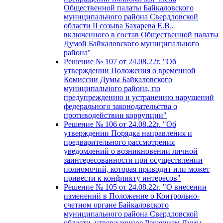
Общественной палаты Байкаловского
муниципального района Свердловской
области II созыва Бахарева Е.В.,
включенного в состав Общественной палаты
Думой Байкаловского муниципального
района"
Решение № 107 от 24.08.22г. "Об
утверждении Положения о временной
Комиссии Думы Байкаловского
муниципального района, по
предупреждению и устранению нарушений
федерального законодательства о
противодействии коррупции"
Решение № 106 от 24.08.22г. "Об
утверждении Порядка направления и
предварительного рассмотрения
уведомлений о возникновении личной
заинтересованности при осуществлении
полномочий, которая приводит или может
привести к конфликту интересов"
Решение № 105 от 24.08.22г. "О внесении
изменений в Положение о Контрольно-
счетном органе Байкаловского
муниципального района Свердловской
области, утвержденное Решением Думы