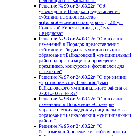
Революции в с. Байкалово"
Решение № 99 от 24.08.22г. "Об
утверждении Порядка предоставления
субсидии на строительство
асфальтобетонного тротуара от д. 2В ул.
Советской Конституции до д.16 ул.
Свердлова"
Решение № 98 от 24.08.22г. "О внесении
изменений в Порядок предоставления
субсидии из бюджета муниципального
образования Байкаловский муниципальный
район на организацию и проведение
праздников, конкурсов и фестивалей для
населения"
Решение № 97 от 24.08.22г. "О признании
утратившим силу Решения Думы
Байкаловского муниципального района от
28.01.2022г. № 35"
Решение № 96 от 24.08.22г. "О внесении
изменений в Положение «О резерве
управленческих кадров муниципального
образования Байкаловский муниципальный
район»"
Решение № 95 от 24.08.22г. "О
безвозмездной передаче из собственности