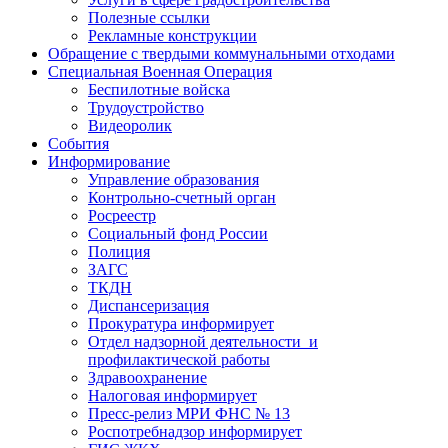
Полезные ссылки
Рекламные конструкции
Обращение с твердыми коммунальными отходами
Специальная Военная Операция
Беспилотные войска
Трудоустройство
Видеоролик
События
Информирование
Управление образования
Контрольно-счетный орган
Росреестр
Социальный фонд России
Полиция
ЗАГС
ТКДН
Диспансеризация
Прокуратура информирует
Отдел надзорной деятельности и
профилактической работы
Здравоохранение
Налоговая информирует
Пресс-релиз МРИ ФНС № 13
Роспотребнадзор информирует