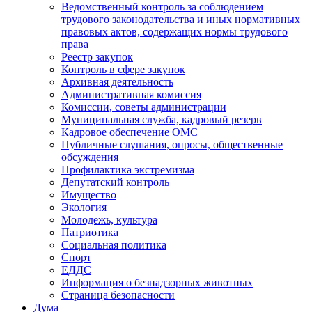
Ведомственный контроль за соблюдением
трудового законодательства и иных нормативных
правовых актов, содержащих нормы трудового
права
Реестр закупок
Контроль в сфере закупок
Архивная деятельность
Административная комиссия
Комиссии, советы администрации
Муниципальная служба, кадровый резерв
Кадровое обеспечение ОМС
Публичные слушания, опросы, общественные
обсуждения
Профилактика экстремизма
Депутатский контроль
Имущество
Экология
Молодежь, культура
Патриотика
Социальная политика
Спорт
ЕДДС
Информация о безнадзорных животных
Страница безопасности
Дума