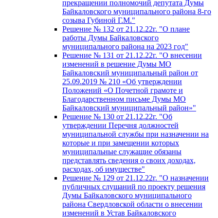
прекращении полномочий депутата Думы
Байкаловского муниципального района 8-го
созыва Губиной Г.М."
Решение № 132 от 21.12.22г. "О плане
работы Думы Байкаловского
муниципального района на 2023 год"
Решение № 131 от 21.12.22г. "О внесении
изменений в решение Думы МО
Байкаловский муниципальный район от
25.09.2019 № 210 «Об утверждении
Положений «О Почетной грамоте и
Благодарственном письме Думы МО
Байкаловский муниципальный район»"
Решение № 130 от 21.12.22г. "Об
утверждении Перечня должностей
муниципальной службы при назначении на
которые и при замещении которых
муниципальные служащие обязаны
представлять сведения о своих доходах,
расходах, об имуществе"
Решение № 129 от 21.12.22г. "О назначении
публичных слушаний по проекту решения
Думы Байкаловского муниципального
района Свердловской области о внесении
изменений в Устав Байкаловского