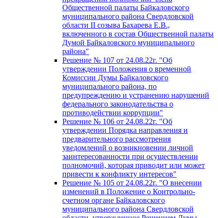
Общественной палаты Байкаловского
муниципального района Свердловской
области II созыва Бахарева Е.В.,
включенного в состав Общественной палаты
Думой Байкаловского муниципального
района"
Решение № 107 от 24.08.22г. "Об
утверждении Положения о временной
Комиссии Думы Байкаловского
муниципального района, по
предупреждению и устранению нарушений
федерального законодательства о
противодействии коррупции"
Решение № 106 от 24.08.22г. "Об
утверждении Порядка направления и
предварительного рассмотрения
уведомлений о возникновении личной
заинтересованности при осуществлении
полномочий, которая приводит или может
привести к конфликту интересов"
Решение № 105 от 24.08.22г. "О внесении
изменений в Положение о Контрольно-
счетном органе Байкаловского
муниципального района Свердловской
области, утвержденное Решением Думы