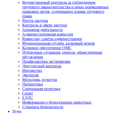
Ведомственный контроль за соблюдением
трудового законодательства и иных нормативных
правовых актов, содержащих нормы трудового
права
Реестр закупок
Контроль в сфере закупок
Архивная деятельность
Административная комиссия
Комиссии, советы администрации
Муниципальная служба, кадровый резерв
Кадровое обеспечение ОМС
Публичные слушания, опросы, общественные
обсуждения
Профилактика экстремизма
Депутатский контроль
Имущество
Экология
Молодежь, культура
Патриотика
Социальная политика
Спорт
ЕДДС
Информация о безнадзорных животных
Страница безопасности
Дума