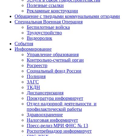
Полезные ссылки
Рекламные конструкции
Обращение с твердыми коммунальными отходами
Специальная Военная Операция
Беспилотные войска
Трудоустройство
Видеоролик
События
Информирование
Управление образования
Контрольно-счетный орган
Росреестр
Социальный фонд России
Полиция
ЗАГС
ТКДН
Диспансеризация
Прокуратура информирует
Отдел надзорной деятельности и
профилактической работы
Здравоохранение
Налоговая информирует
Пресс-релиз МРИ ФНС № 13
Роспотребнадзор информирует