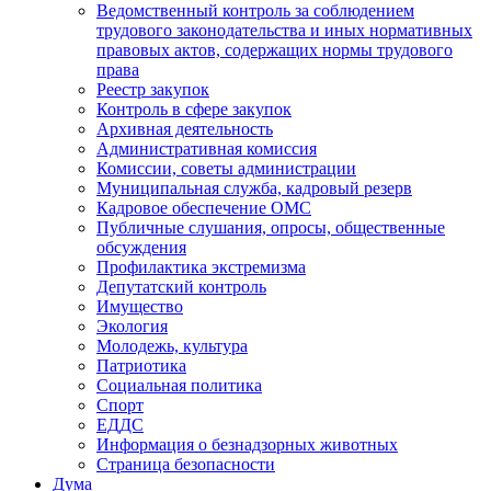
Ведомственный контроль за соблюдением
трудового законодательства и иных нормативных
правовых актов, содержащих нормы трудового
права
Реестр закупок
Контроль в сфере закупок
Архивная деятельность
Административная комиссия
Комиссии, советы администрации
Муниципальная служба, кадровый резерв
Кадровое обеспечение ОМС
Публичные слушания, опросы, общественные
обсуждения
Профилактика экстремизма
Депутатский контроль
Имущество
Экология
Молодежь, культура
Патриотика
Социальная политика
Спорт
ЕДДС
Информация о безнадзорных животных
Страница безопасности
Дума