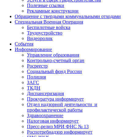
Полезные ссылки
Рекламные конструкции
Обращение с твердыми коммунальными отходами
Специальная Военная Операция
Беспилотные войска
Трудоустройство
Видеоролик
События
Информирование
Управление образования
Контрольно-счетный орган
Росреестр
Социальный фонд России
Полиция
ЗАГС
ТКДН
Диспансеризация
Прокуратура информирует
Отдел надзорной деятельности и
профилактической работы
Здравоохранение
Налоговая информирует
Пресс-релиз МРИ ФНС № 13
Роспотребнадзор информирует