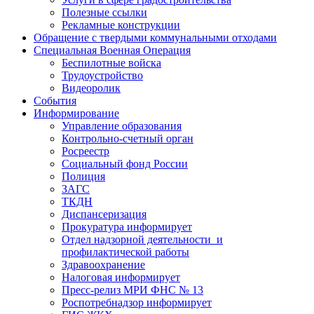
Полезные ссылки
Рекламные конструкции
Обращение с твердыми коммунальными отходами
Специальная Военная Операция
Беспилотные войска
Трудоустройство
Видеоролик
События
Информирование
Управление образования
Контрольно-счетный орган
Росреестр
Социальный фонд России
Полиция
ЗАГС
ТКДН
Диспансеризация
Прокуратура информирует
Отдел надзорной деятельности и
профилактической работы
Здравоохранение
Налоговая информирует
Пресс-релиз МРИ ФНС № 13
Роспотребнадзор информирует