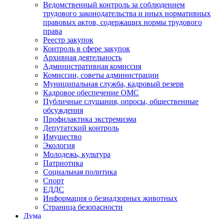
Ведомственный контроль за соблюдением
трудового законодательства и иных нормативных
правовых актов, содержащих нормы трудового
права
Реестр закупок
Контроль в сфере закупок
Архивная деятельность
Административная комиссия
Комиссии, советы администрации
Муниципальная служба, кадровый резерв
Кадровое обеспечение ОМС
Публичные слушания, опросы, общественные
обсуждения
Профилактика экстремизма
Депутатский контроль
Имущество
Экология
Молодежь, культура
Патриотика
Социальная политика
Спорт
ЕДДС
Информация о безнадзорных животных
Страница безопасности
Дума