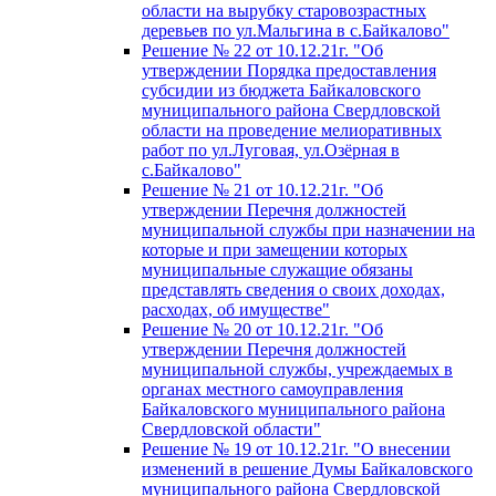
области на вырубку старовозрастных
деревьев по ул.Мальгина в с.Байкалово"
Решение № 22 от 10.12.21г. "Об
утверждении Порядка предоставления
субсидии из бюджета Байкаловского
муниципального района Свердловской
области на проведение мелиоративных
работ по ул.Луговая, ул.Озёрная в
с.Байкалово"
Решение № 21 от 10.12.21г. "Об
утверждении Перечня должностей
муниципальной службы при назначении на
которые и при замещении которых
муниципальные служащие обязаны
представлять сведения о своих доходах,
расходах, об имуществе"
Решение № 20 от 10.12.21г. "Об
утверждении Перечня должностей
муниципальной службы, учреждаемых в
органах местного самоуправления
Байкаловского муниципального района
Свердловской области"
Решение № 19 от 10.12.21г. "О внесении
изменений в решение Думы Байкаловского
муниципального района Свердловской