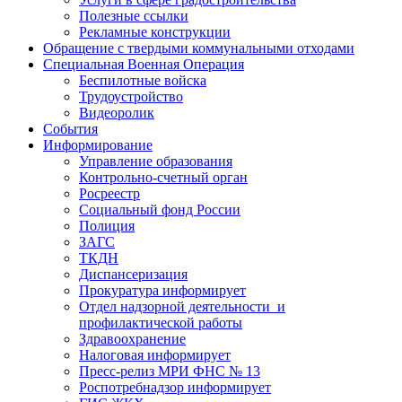
Полезные ссылки
Рекламные конструкции
Обращение с твердыми коммунальными отходами
Специальная Военная Операция
Беспилотные войска
Трудоустройство
Видеоролик
События
Информирование
Управление образования
Контрольно-счетный орган
Росреестр
Социальный фонд России
Полиция
ЗАГС
ТКДН
Диспансеризация
Прокуратура информирует
Отдел надзорной деятельности и
профилактической работы
Здравоохранение
Налоговая информирует
Пресс-релиз МРИ ФНС № 13
Роспотребнадзор информирует