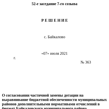
52-е заседание 7-го созыва
Р Е Ш Е Н И Е
с. Байкалово
«07» июля 2021
г.
№ 363
О согласовании частичной замены дотации на
выравнивание бюджетной обеспеченности муниципальных
районов дополнительными нормативами отчислений в
бюджет Байкаловского муниципального района