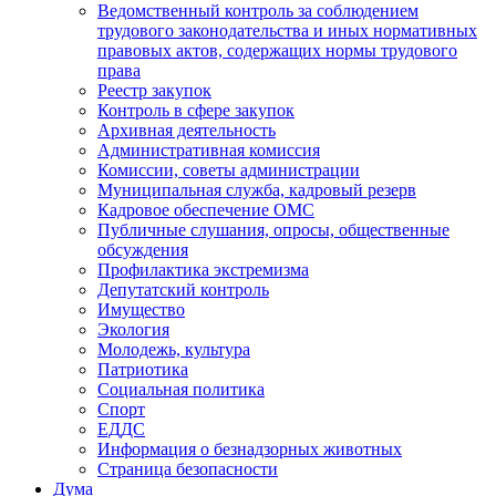
Ведомственный контроль за соблюдением
трудового законодательства и иных нормативных
правовых актов, содержащих нормы трудового
права
Реестр закупок
Контроль в сфере закупок
Архивная деятельность
Административная комиссия
Комиссии, советы администрации
Муниципальная служба, кадровый резерв
Кадровое обеспечение ОМС
Публичные слушания, опросы, общественные
обсуждения
Профилактика экстремизма
Депутатский контроль
Имущество
Экология
Молодежь, культура
Патриотика
Социальная политика
Спорт
ЕДДС
Информация о безнадзорных животных
Страница безопасности
Дума