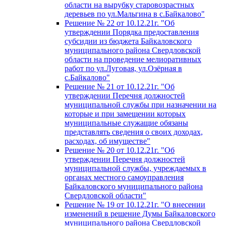
области на вырубку старовозрастных
деревьев по ул.Мальгина в с.Байкалово"
Решение № 22 от 10.12.21г. "Об
утверждении Порядка предоставления
субсидии из бюджета Байкаловского
муниципального района Свердловской
области на проведение мелиоративных
работ по ул.Луговая, ул.Озёрная в
с.Байкалово"
Решение № 21 от 10.12.21г. "Об
утверждении Перечня должностей
муниципальной службы при назначении на
которые и при замещении которых
муниципальные служащие обязаны
представлять сведения о своих доходах,
расходах, об имуществе"
Решение № 20 от 10.12.21г. "Об
утверждении Перечня должностей
муниципальной службы, учреждаемых в
органах местного самоуправления
Байкаловского муниципального района
Свердловской области"
Решение № 19 от 10.12.21г. "О внесении
изменений в решение Думы Байкаловского
муниципального района Свердловской