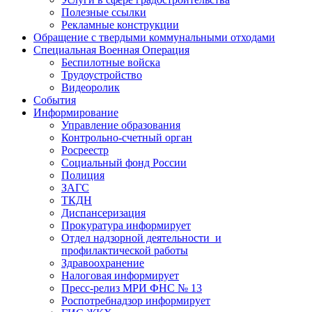
Полезные ссылки
Рекламные конструкции
Обращение с твердыми коммунальными отходами
Специальная Военная Операция
Беспилотные войска
Трудоустройство
Видеоролик
События
Информирование
Управление образования
Контрольно-счетный орган
Росреестр
Социальный фонд России
Полиция
ЗАГС
ТКДН
Диспансеризация
Прокуратура информирует
Отдел надзорной деятельности и
профилактической работы
Здравоохранение
Налоговая информирует
Пресс-релиз МРИ ФНС № 13
Роспотребнадзор информирует