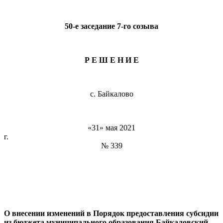
50-е заседание 7-го созыва
Р Е Ш Е Н И Е
с. Байкалово
«31» мая 2021
г
№ 339
О внесении изменений в Порядок предоставления субсидии
из бюджета муниципального образования Байкаловский