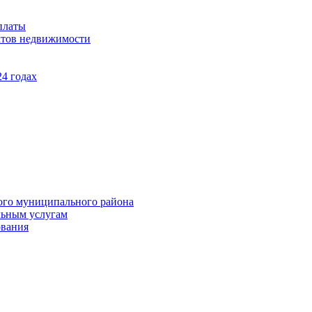
платы
ктов недвижимости
4 годах
ого муниципального района
льным услугам
ования