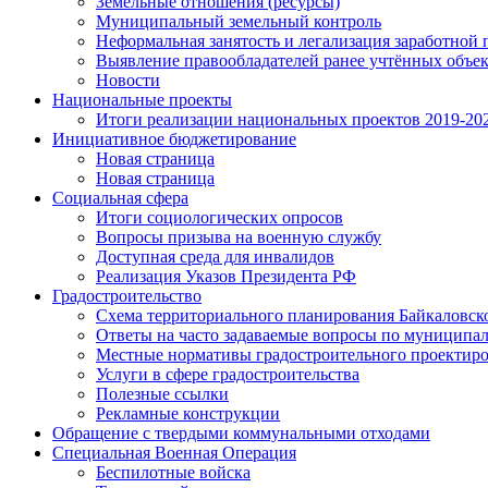
Земельные отношения (ресурсы)
Муниципальный земельный контроль
Неформальная занятость и легализация заработной 
Выявление правообладателей ранее учтённых объе
Новости
Национальные проекты
Итоги реализации национальных проектов 2019-202
Инициативное бюджетирование
Новая страница
Новая страница
Социальная сфера
Итоги социологических опросов
Вопросы призыва на военную службу
Доступная среда для инвалидов
Реализация Указов Президента РФ
Градостроительство
Схема территориального планирования Байкаловск
Ответы на часто задаваемые вопросы по муниципа
Местные нормативы градостроительного проектир
Услуги в сфере градостроительства
Полезные ссылки
Рекламные конструкции
Обращение с твердыми коммунальными отходами
Специальная Военная Операция
Беспилотные войска