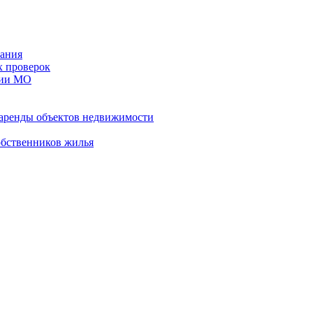
ания
х проверок
рии МО
 аренды объектов недвижимости
обственников жилья