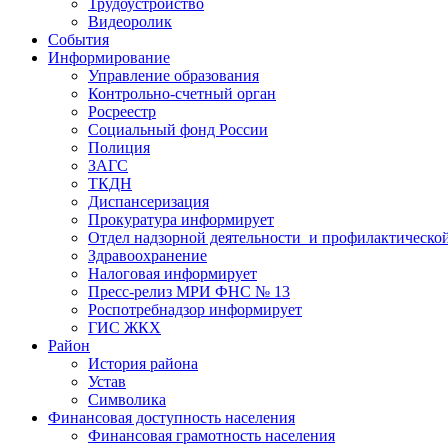
Трудоустройство
Видеоролик
События
Информирование
Управление образования
Контрольно-счетный орган
Росреестр
Социальный фонд России
Полиция
ЗАГС
ТКДН
Диспансеризация
Прокуратура информирует
Отдел надзорной деятельности и профилактическо
Здравоохранение
Налоговая информирует
Пресс-релиз МРИ ФНС № 13
Роспотребнадзор информирует
ГИС ЖКХ
Район
История района
Устав
Символика
Финансовая доступность населения
Финансовая грамотность населения