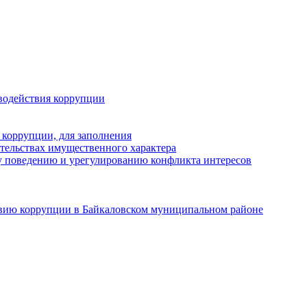
водействия коррупции
 коррупции, для заполнения
ательствах имущественного характера
 поведению и урегулированию конфликта интересов
твию коррупции в Байкаловском муниципальном районе