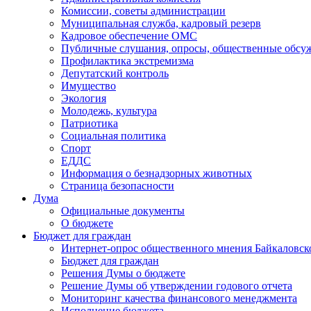
Комиссии, советы администрации
Муниципальная служба, кадровый резерв
Кадровое обеспечение ОМС
Публичные слушания, опросы, общественные обсу
Профилактика экстремизма
Депутатский контроль
Имущество
Экология
Молодежь, культура
Патриотика
Социальная политика
Спорт
ЕДДС
Информация о безнадзорных животных
Страница безопасности
Дума
Официальные документы
О бюджете
Бюджет для граждан
Интернет-опрос общественного мнения Байкаловск
Бюджет для граждан
Решения Думы о бюджете
Решение Думы об утверждении годового отчета
Мониторинг качества финансового менеджмента
Исполнение бюджета