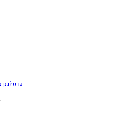
 района
5