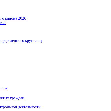
го района 2026
тов
определенного круга лиц
035г.
нятых граждан
нтрольной деятельности