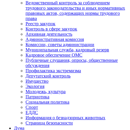
Ведомственный контроль за соблюдением
трудового законодательства и иных нормативных
правовых актов, содержащих нормы трудового
права
Реестр закупок
Контроль в сфере закупок
Архивная деятельность
Административная комиссия
Комиссии, советы администрации
Муниципальная служба, кадровый резерв
Кадровое обеспечение ОМС
Публичные слушания, опросы, общественные
обсуждения
Профилактика экстремизма
Депутатский контроль
Имущество
Экология
Молодежь, культура
Патриотика
Социальная политика
Спорт
ЕДДС
Информация о безнадзорных животных
Страница безопасности
Дума