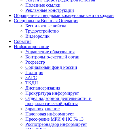
Полезные ссылки
Рекламные конструкции
Обращение с твердыми коммунальными отходами
Специальная Военная Операция
Беспилотные войска
Трудоустройство
Видеоролик
События
Информирование
Управление образования
Контрольно-счетный орган
Росреестр
Социальный фонд России
Полиция
ЗАГС
ТКДН
Диспансеризация
Прокуратура информирует
Отдел надзорной деятельности и
профилактической работы
Здравоохранение
Налоговая информирует
Пресс-релиз МРИ ФНС № 13
Роспотребнадзор информирует