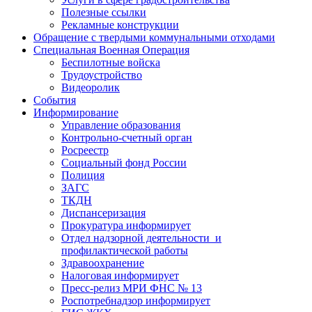
Полезные ссылки
Рекламные конструкции
Обращение с твердыми коммунальными отходами
Специальная Военная Операция
Беспилотные войска
Трудоустройство
Видеоролик
События
Информирование
Управление образования
Контрольно-счетный орган
Росреестр
Социальный фонд России
Полиция
ЗАГС
ТКДН
Диспансеризация
Прокуратура информирует
Отдел надзорной деятельности и
профилактической работы
Здравоохранение
Налоговая информирует
Пресс-релиз МРИ ФНС № 13
Роспотребнадзор информирует