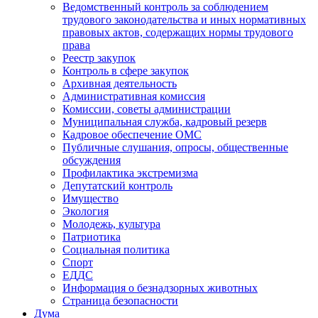
Ведомственный контроль за соблюдением
трудового законодательства и иных нормативных
правовых актов, содержащих нормы трудового
права
Реестр закупок
Контроль в сфере закупок
Архивная деятельность
Административная комиссия
Комиссии, советы администрации
Муниципальная служба, кадровый резерв
Кадровое обеспечение ОМС
Публичные слушания, опросы, общественные
обсуждения
Профилактика экстремизма
Депутатский контроль
Имущество
Экология
Молодежь, культура
Патриотика
Социальная политика
Спорт
ЕДДС
Информация о безнадзорных животных
Страница безопасности
Дума