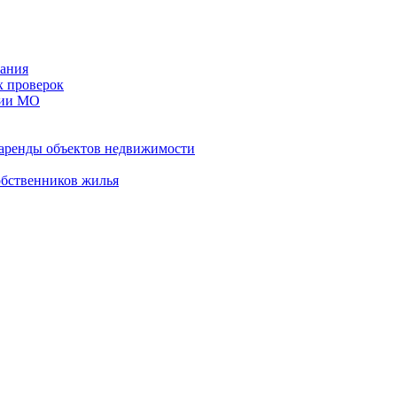
ания
х проверок
рии МО
 аренды объектов недвижимости
обственников жилья