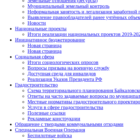
Земельные отношения (ресурсы)
Муниципальный земельный контроль
Неформальная занятость и легализация заработной 
Выявление правообладателей ранее учтённых объе
Новости
Национальные проекты
Итоги реализации национальных проектов 2019-202
Инициативное бюджетирование
Новая страница
Новая страница
Социальная сфера
Итоги социологических опросов
Вопросы призыва на военную службу
Доступная среда для инвалидов
Реализация Указов Президента РФ
Градостроительство
Схема территориального планирования Байкаловск
Ответы на часто задаваемые вопросы по муниципа
Местные нормативы градостроительного проектир
Услуги в сфере градостроительства
Полезные ссылки
Рекламные конструкции
Обращение с твердыми коммунальными отходами
Специальная Военная Операция
Беспилотные войска