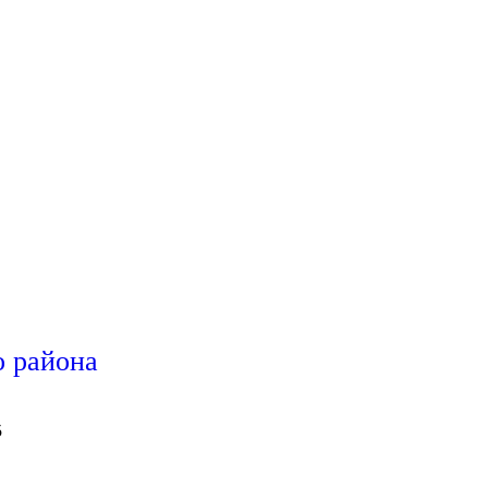
 района
5