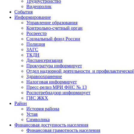
Трудоустройство
Видеоролик
События
Информирование
Управление образования
Контрольно-счетный орган
Росреестр
Социальный фонд России
Полиция
ЗАГС
ТКДН
Диспансеризация
Прокуратура информирует
Отдел надзорной деятельности и профилактическо
Здравоохранение
Налоговая информирует
Пресс-релиз МРИ ФНС № 13
Роспотребнадзор информирует
ГИС ЖКХ
Район
История района
Устав
Символика
Финансовая доступность населения
Финансовая грамотность населения