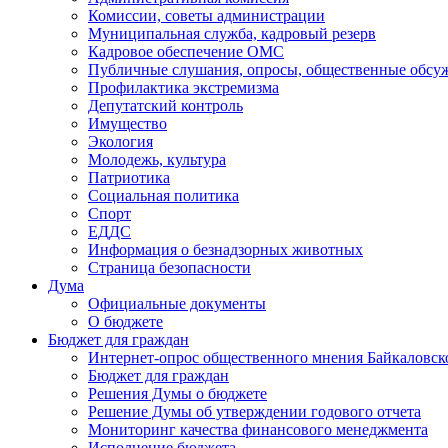
Комиссии, советы администрации
Муниципальная служба, кадровый резерв
Кадровое обеспечение ОМС
Публичные слушания, опросы, общественные обсу
Профилактика экстремизма
Депутатский контроль
Имущество
Экология
Молодежь, культура
Патриотика
Социальная политика
Спорт
ЕДДС
Информация о безнадзорных животных
Страница безопасности
Дума
Официальные документы
О бюджете
Бюджет для граждан
Интернет-опрос общественного мнения Байкаловск
Бюджет для граждан
Решения Думы о бюджете
Решение Думы об утверждении годового отчета
Мониторинг качества финансового менеджмента
Исполнение бюджета