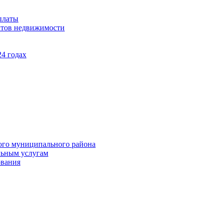
платы
ктов недвижимости
4 годах
ого муниципального района
льным услугам
ования