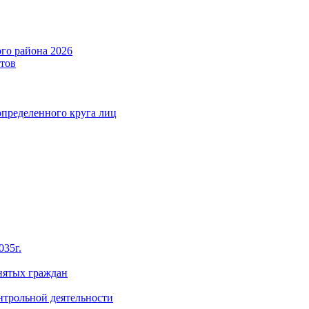
го района 2026
тов
определенного круга лиц
035г.
нятых граждан
нтрольной деятельности