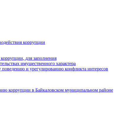
водействия коррупции
 коррупции, для заполнения
ательствах имущественного характера
 поведению и урегулированию конфликта интересов
твию коррупции в Байкаловском муниципальном районе