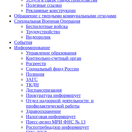
Полезные ссылки
Рекламные конструкции
Обращение с твердыми коммунальными отходами
Специальная Военная Операция
Беспилотные войска
Трудоустройство
Видеоролик
События
Информирование
Управление образования
Контрольно-счетный орган
Росреестр
Социальный фонд России
Полиция
ЗАГС
ТКДН
Диспансеризация
Прокуратура информирует
Отдел надзорной деятельности и
профилактической работы
Здравоохранение
Налоговая информирует
Пресс-релиз МРИ ФНС № 13
Роспотребнадзор информирует