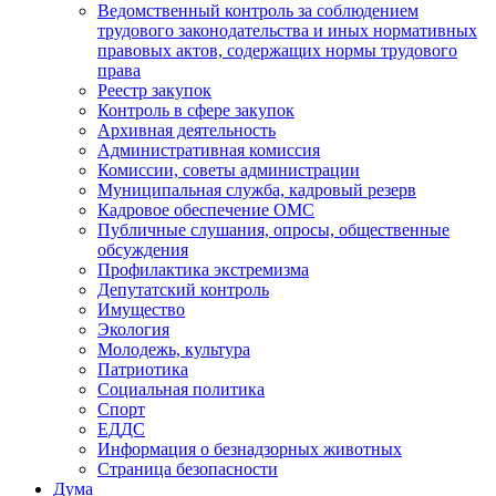
Ведомственный контроль за соблюдением
трудового законодательства и иных нормативных
правовых актов, содержащих нормы трудового
права
Реестр закупок
Контроль в сфере закупок
Архивная деятельность
Административная комиссия
Комиссии, советы администрации
Муниципальная служба, кадровый резерв
Кадровое обеспечение ОМС
Публичные слушания, опросы, общественные
обсуждения
Профилактика экстремизма
Депутатский контроль
Имущество
Экология
Молодежь, культура
Патриотика
Социальная политика
Спорт
ЕДДС
Информация о безнадзорных животных
Страница безопасности
Дума