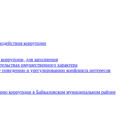
водействия коррупции
 коррупции, для заполнения
ательствах имущественного характера
 поведению и урегулированию конфликта интересов
твию коррупции в Байкаловском муниципальном районе