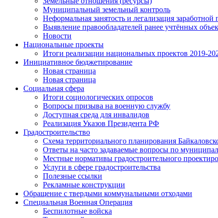
Земельные отношения (ресурсы)
Муниципальный земельный контроль
Неформальная занятость и легализация заработной 
Выявление правообладателей ранее учтённых объе
Новости
Национальные проекты
Итоги реализации национальных проектов 2019-202
Инициативное бюджетирование
Новая страница
Новая страница
Социальная сфера
Итоги социологических опросов
Вопросы призыва на военную службу
Доступная среда для инвалидов
Реализация Указов Президента РФ
Градостроительство
Схема территориального планирования Байкаловск
Ответы на часто задаваемые вопросы по муниципа
Местные нормативы градостроительного проектир
Услуги в сфере градостроительства
Полезные ссылки
Рекламные конструкции
Обращение с твердыми коммунальными отходами
Специальная Военная Операция
Беспилотные войска