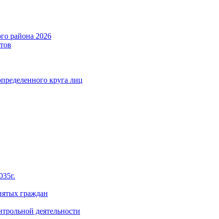
го района 2026
тов
определенного круга лиц
035г.
нятых граждан
нтрольной деятельности