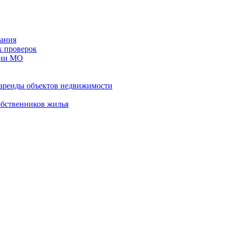
ания
х проверок
рии МО
 аренды объектов недвижимости
обственников жилья