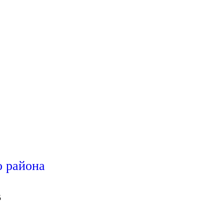
 района
5