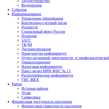
Трудоустройство
Видеоролик
События
Информирование
Управление образования
Контрольно-счетный орган
Росреестр
Социальный фонд России
Полиция
ЗАГС
ТКДН
Диспансеризация
Прокуратура информирует
Отдел надзорной деятельности и профилактическо
Здравоохранение
Налоговая информирует
Пресс-релиз МРИ ФНС № 13
Роспотребнадзор информирует
ГИС ЖКХ
Район
История района
Устав
Символика
Финансовая доступность населения
Финансовая грамотность населения