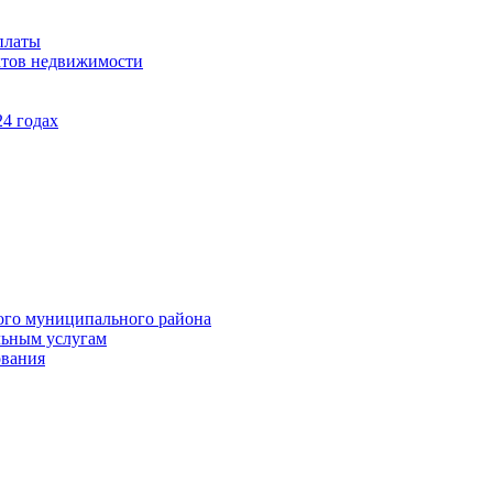
платы
ктов недвижимости
4 годах
ого муниципального района
льным услугам
ования