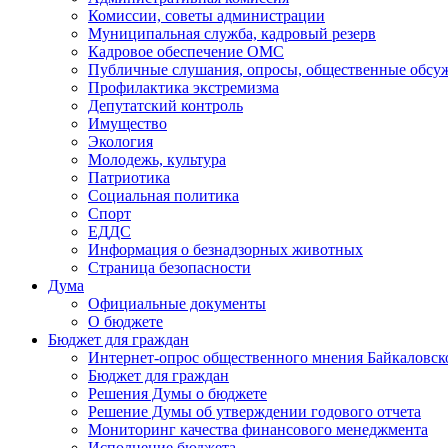
Комиссии, советы администрации
Муниципальная служба, кадровый резерв
Кадровое обеспечение ОМС
Публичные слушания, опросы, общественные обсу
Профилактика экстремизма
Депутатский контроль
Имущество
Экология
Молодежь, культура
Патриотика
Социальная политика
Спорт
ЕДДС
Информация о безнадзорных животных
Страница безопасности
Дума
Официальные документы
О бюджете
Бюджет для граждан
Интернет-опрос общественного мнения Байкаловск
Бюджет для граждан
Решения Думы о бюджете
Решение Думы об утверждении годового отчета
Мониторинг качества финансового менеджмента
Исполнение бюджета