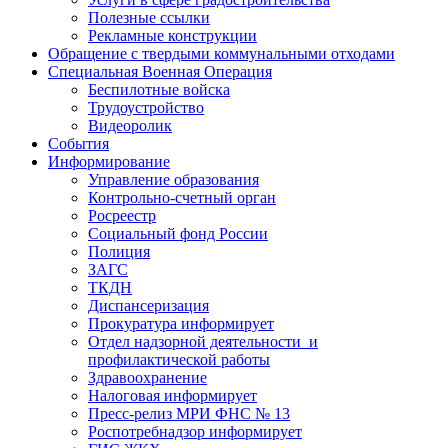
Полезные ссылки
Рекламные конструкции
Обращение с твердыми коммунальными отходами
Специальная Военная Операция
Беспилотные войска
Трудоустройство
Видеоролик
События
Информирование
Управление образования
Контрольно-счетный орган
Росреестр
Социальный фонд России
Полиция
ЗАГС
ТКДН
Диспансеризация
Прокуратура информирует
Отдел надзорной деятельности и
профилактической работы
Здравоохранение
Налоговая информирует
Пресс-релиз МРИ ФНС № 13
Роспотребнадзор информирует