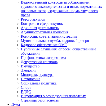
Ведомственный контроль за соблюдением
трудового законодательства и иных нормативных
правовых актов, содержащих нормы трудового
права
Реестр закупок
Контроль в сфере закупок
Архивная деятельность
Административная комиссия
Комиссии, советы администрации
Муниципальная служба, кадровый резерв
Кадровое обеспечение ОМС
Публичные слушания, опросы, общественные
обсуждения
Профилактика экстремизма
Депутатский контроль
Имущество
Экология
Молодежь, культура
Патриотика
Социальная политика
Спорт
ЕДДС
Информация о безнадзорных животных
Страница безопасности
Дума