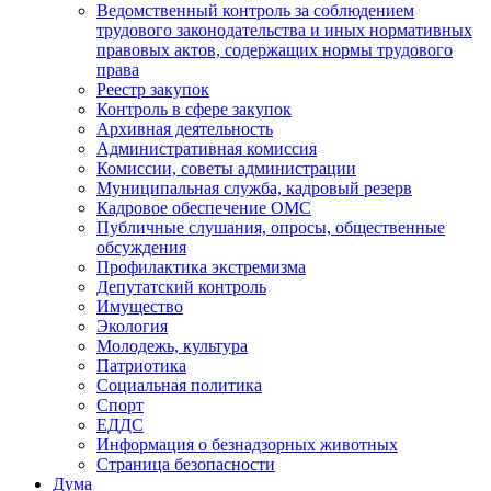
Ведомственный контроль за соблюдением
трудового законодательства и иных нормативных
правовых актов, содержащих нормы трудового
права
Реестр закупок
Контроль в сфере закупок
Архивная деятельность
Административная комиссия
Комиссии, советы администрации
Муниципальная служба, кадровый резерв
Кадровое обеспечение ОМС
Публичные слушания, опросы, общественные
обсуждения
Профилактика экстремизма
Депутатский контроль
Имущество
Экология
Молодежь, культура
Патриотика
Социальная политика
Спорт
ЕДДС
Информация о безнадзорных животных
Страница безопасности
Дума