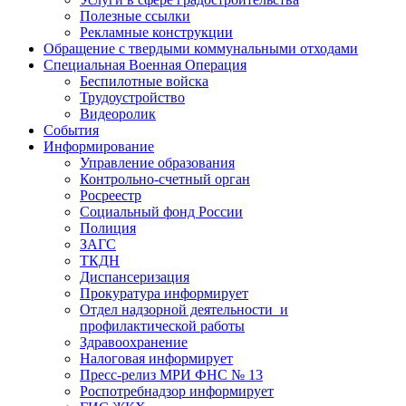
Полезные ссылки
Рекламные конструкции
Обращение с твердыми коммунальными отходами
Специальная Военная Операция
Беспилотные войска
Трудоустройство
Видеоролик
События
Информирование
Управление образования
Контрольно-счетный орган
Росреестр
Социальный фонд России
Полиция
ЗАГС
ТКДН
Диспансеризация
Прокуратура информирует
Отдел надзорной деятельности и
профилактической работы
Здравоохранение
Налоговая информирует
Пресс-релиз МРИ ФНС № 13
Роспотребнадзор информирует