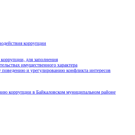
водействия коррупции
 коррупции, для заполнения
ательствах имущественного характера
 поведению и урегулированию конфликта интересов
твию коррупции в Байкаловском муниципальном районе