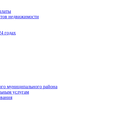
платы
ктов недвижимости
4 годах
ого муниципального района
льным услугам
ования