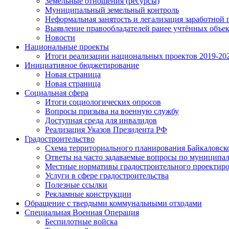
Земельные отношения (ресурсы)
Муниципальный земельный контроль
Неформальная занятость и легализация заработной 
Выявление правообладателей ранее учтённых объе
Новости
Национальные проекты
Итоги реализации национальных проектов 2019-202
Инициативное бюджетирование
Новая страница
Новая страница
Социальная сфера
Итоги социологических опросов
Вопросы призыва на военную службу
Доступная среда для инвалидов
Реализация Указов Президента РФ
Градостроительство
Схема территориального планирования Байкаловск
Ответы на часто задаваемые вопросы по муниципа
Местные нормативы градостроительного проектир
Услуги в сфере градостроительства
Полезные ссылки
Рекламные конструкции
Обращение с твердыми коммунальными отходами
Специальная Военная Операция
Беспилотные войска