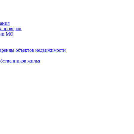
ания
х проверок
рии МО
 аренды объектов недвижимости
обственников жилья