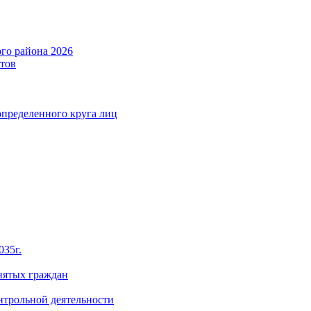
го района 2026
тов
определенного круга лиц
035г.
нятых граждан
нтрольной деятельности