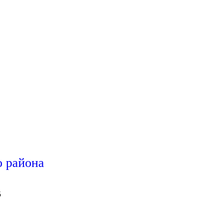
 района
5