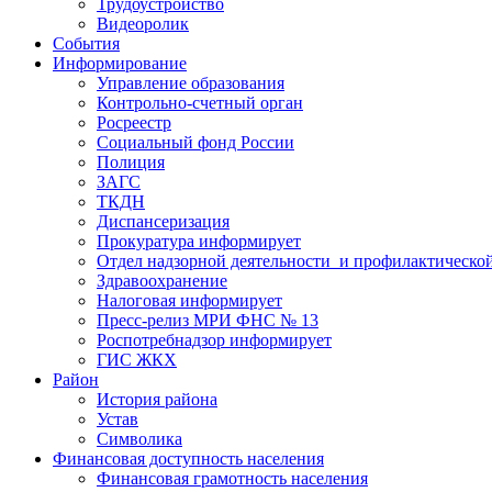
Трудоустройство
Видеоролик
События
Информирование
Управление образования
Контрольно-счетный орган
Росреестр
Социальный фонд России
Полиция
ЗАГС
ТКДН
Диспансеризация
Прокуратура информирует
Отдел надзорной деятельности и профилактическо
Здравоохранение
Налоговая информирует
Пресс-релиз МРИ ФНС № 13
Роспотребнадзор информирует
ГИС ЖКХ
Район
История района
Устав
Символика
Финансовая доступность населения
Финансовая грамотность населения