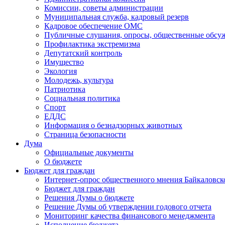
Комиссии, советы администрации
Муниципальная служба, кадровый резерв
Кадровое обеспечение ОМС
Публичные слушания, опросы, общественные обсу
Профилактика экстремизма
Депутатский контроль
Имущество
Экология
Молодежь, культура
Патриотика
Социальная политика
Спорт
ЕДДС
Информация о безнадзорных животных
Страница безопасности
Дума
Официальные документы
О бюджете
Бюджет для граждан
Интернет-опрос общественного мнения Байкаловск
Бюджет для граждан
Решения Думы о бюджете
Решение Думы об утверждении годового отчета
Мониторинг качества финансового менеджмента
Исполнение бюджета