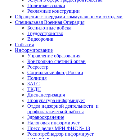
Полезные ссылки
Рекламные конструкции
Обращение с твердыми коммунальными отходами
Специальная Военная Операция
Беспилотные войска
Трудоустройство
Видеоролик
События
Информирование
Управление образования
Контрольно-счетный орган
Росреестр
Социальный фонд России
Полиция
ЗАГС
ТКДН
Диспансеризация
Прокуратура информирует
Отдел надзорной деятельности и
профилактической работы
Здравоохранение
Налоговая информирует
Пресс-релиз МРИ ФНС № 13
Роспотребнадзор информирует