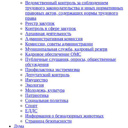
Ведомственный контроль за соблюдением
трудового законодательства и иных нормативных
правовых актов, содержащих нормы трудового
права
Реестр закупок
Контроль в сфере закупок
Архивная деятельность
Административная комиссия
Комиссии, советы администрации
Муниципальная служба, кадровый резерв
Кадровое обеспечение ОМС
Публичные слушания, опросы, общественные
обсуждения
Профилактика экстремизма
Депутатский контроль
Имущество
Экология
Молодежь, культура
Патриотика
Социальная политика
Спорт
ЕДДС
Информация о безнадзорных животных
Страница безопасности
Дума