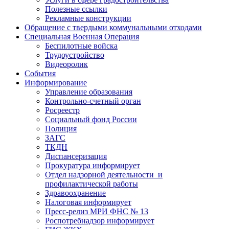
Полезные ссылки
Рекламные конструкции
Обращение с твердыми коммунальными отходами
Специальная Военная Операция
Беспилотные войска
Трудоустройство
Видеоролик
События
Информирование
Управление образования
Контрольно-счетный орган
Росреестр
Социальный фонд России
Полиция
ЗАГС
ТКДН
Диспансеризация
Прокуратура информирует
Отдел надзорной деятельности и
профилактической работы
Здравоохранение
Налоговая информирует
Пресс-релиз МРИ ФНС № 13
Роспотребнадзор информирует