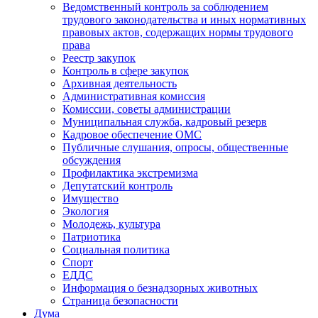
Ведомственный контроль за соблюдением
трудового законодательства и иных нормативных
правовых актов, содержащих нормы трудового
права
Реестр закупок
Контроль в сфере закупок
Архивная деятельность
Административная комиссия
Комиссии, советы администрации
Муниципальная служба, кадровый резерв
Кадровое обеспечение ОМС
Публичные слушания, опросы, общественные
обсуждения
Профилактика экстремизма
Депутатский контроль
Имущество
Экология
Молодежь, культура
Патриотика
Социальная политика
Спорт
ЕДДС
Информация о безнадзорных животных
Страница безопасности
Дума