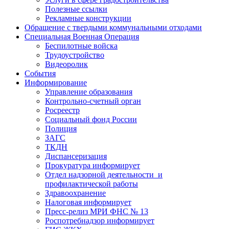
Полезные ссылки
Рекламные конструкции
Обращение с твердыми коммунальными отходами
Специальная Военная Операция
Беспилотные войска
Трудоустройство
Видеоролик
События
Информирование
Управление образования
Контрольно-счетный орган
Росреестр
Социальный фонд России
Полиция
ЗАГС
ТКДН
Диспансеризация
Прокуратура информирует
Отдел надзорной деятельности и
профилактической работы
Здравоохранение
Налоговая информирует
Пресс-релиз МРИ ФНС № 13
Роспотребнадзор информирует