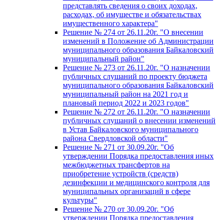
представлять сведения о своих доходах,
расходах, об имуществе и обязательствах
имущественного характера"
Решение № 274 от 26.11.20г. "О внесении
изменений в Положение об Администрации
муниципального образования Байкаловский
муниципальный район"
Решение № 273 от 26.11.20г. "О назначении
публичных слушаний по проекту бюджета
муниципального образования Байкаловский
муниципальный район на 2021 год и
плановый период 2022 и 2023 годов"
Решение № 272 от 26.11.20г. "О назначении
публичных слушаний о внесении изменений
в Устав Байкаловского муниципального
района Свердловской области"
Решение № 271 от 30.09.20г. "Об
утверждении Порядка предоставления иных
межбюджетных трансфертов на
приобретение устройств (средств)
дезинфекции и медицинского контроля для
муниципальных организаций в сфере
культуры"
Решение № 270 от 30.09.20г. "Об
утверждении Порядка предоставления