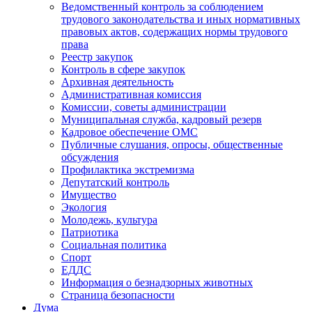
Ведомственный контроль за соблюдением
трудового законодательства и иных нормативных
правовых актов, содержащих нормы трудового
права
Реестр закупок
Контроль в сфере закупок
Архивная деятельность
Административная комиссия
Комиссии, советы администрации
Муниципальная служба, кадровый резерв
Кадровое обеспечение ОМС
Публичные слушания, опросы, общественные
обсуждения
Профилактика экстремизма
Депутатский контроль
Имущество
Экология
Молодежь, культура
Патриотика
Социальная политика
Спорт
ЕДДС
Информация о безнадзорных животных
Страница безопасности
Дума