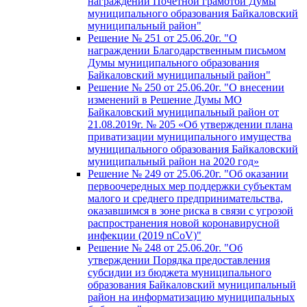
награждении Почетной грамотой Думы
муниципального образования Байкаловский
муниципальный район"
Решение № 251 от 25.06.20г. "О
награждении Благодарственным письмом
Думы муниципального образования
Байкаловский муниципальный район"
Решение № 250 от 25.06.20г. "О внесении
изменений в Решение Думы МО
Байкаловский муниципальный район от
21.08.2019г. № 205 «Об утверждении плана
приватизации муниципального имущества
муниципального образования Байкаловский
муниципальный район на 2020 год»
Решение № 249 от 25.06.20г. "Об оказании
первоочередных мер поддержки субъектам
малого и среднего предпринимательства,
оказавшимся в зоне риска в связи с угрозой
распространения новой коронавирусной
инфекции (2019 nCoV)"
Решение № 248 от 25.06.20г. "Об
утверждении Порядка предоставления
субсидии из бюджета муниципального
образования Байкаловский муниципальный
район на информатизацию муниципальных