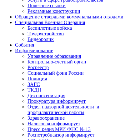
Полезные ссылки
Рекламные конструкции
Обращение с твердыми коммунальными отходами
Специальная Военная Операция
Беспилотные войска
Трудоустройство
Видеоролик
События
Информирование
Управление образования
Контрольно-счетный орган
Росреестр
Социальный фонд России
Полиция
ЗАГС
ТКДН
Диспансеризация
Прокуратура информирует
Отдел надзорной деятельности и
профилактической работы
Здравоохранение
Налоговая информирует
Пресс-релиз МРИ ФНС № 13
Роспотребнадзор информирует