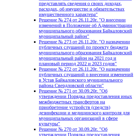
представлять сведения о своих доходах,
расходах, об имуществе и обязательствах
имущественного характера"
Решение № 274 от 26.11.20г. "О внесении
изменений в Положение об Администрации
муниципального образования Байкаловский
муниципальный район"
Решение № 273 от 26.11.20г. "О назначении
публичных слушаний по проекту бюджета
муниципального образования Байкаловский
муниципальный район на 2021 год и
плановый период 2022 и 2023 годов"
Решение № 272 от 26.11.20г. "О назначении
публичных слушаний о внесении изменений
в Устав Байкаловского муниципального
района Свердловской области"
Решение № 271 от 30.09.20г. "Об
утверждении Порядка предоставления иных
межбюджетных трансфертов на
приобретение устройств (средств)
дезинфекции и медицинского контроля для
муниципальных организаций в сфере
культуры"
Решение № 270 от 30.09.20г. "Об
утверждении Порядка предоставления