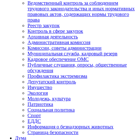
Ведомственный контроль за соблюдением
трудового законодательства и иных нормативных
правовых актов, содержащих нормы трудового
права
Реестр закупок
Контроль в сфере закупок
Архивная деятельность
Административная комиссия
Комиссии, советы администрации
Муниципальная служба, кадровый резерв
Кадровое обеспечение ОМС
Публичные слушания, опросы, общественные
обсуждения
Профилактика экстремизма
Депутатский контроль
Имущество
Экология
Молодежь, культура
Патриотика
Социальная политика
Спорт
ЕДДС
Информация о безнадзорных животных
Страница безопасности
Дума