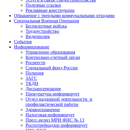
Полезные ссылки
Рекламные конструкции
Обращение с твердыми коммунальными отходами
Специальная Военная Операция
Беспилотные войска
Трудоустройство
Видеоролик
События
Информирование
Управление образования
Контрольно-счетный орган
Росреестр
Социальный фонд России
Полиция
ЗАГС
ТКДН
Диспансеризация
Прокуратура информирует
Отдел надзорной деятельности и
профилактической работы
Здравоохранение
Налоговая информирует
Пресс-релиз МРИ ФНС № 13
Роспотребнадзор информирует