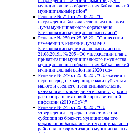
награждении Почетной грамотой Думы
муниципального образования Байкаловский
муниципальный район"
Решение № 251 от 25.06.20г. "О
награждении Благодарственным письмом
Думы муниципального образования
Байкаловский муниципальный район"
Решение № 250 от 25.06.20г. "О внесении
изменений в Решение Думы МО
Байкаловский муниципальный район от
21.08.2019г. № 205 «Об утверждении плана
приватизации муниципального имущества
муниципального образования Байкаловский
муниципальный район на 2020 год»
Решение № 249 от 25.06.20г. "Об оказании
первоочередных мер поддержки субъектам
малого и среднего предпринимательства,
оказавшимся в зоне риска в связи с угрозой
распространения новой коронавирусной
инфекции (2019 nCoV)"
Решение № 248 от 25.06.20г. "Об
утверждении Порядка предоставления
субсидии из бюджета муниципального
образования Байкаловский муниципальный
район на информатизацию муниципальных