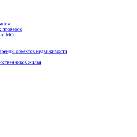
ания
х проверок
рии МО
 аренды объектов недвижимости
обственников жилья