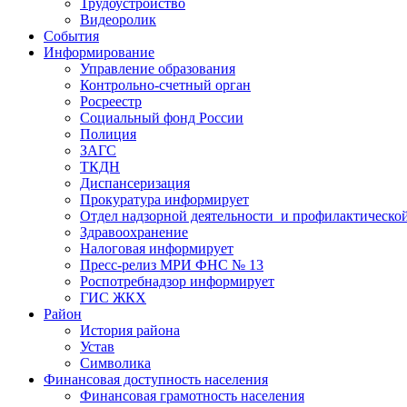
Трудоустройство
Видеоролик
События
Информирование
Управление образования
Контрольно-счетный орган
Росреестр
Социальный фонд России
Полиция
ЗАГС
ТКДН
Диспансеризация
Прокуратура информирует
Отдел надзорной деятельности и профилактическо
Здравоохранение
Налоговая информирует
Пресс-релиз МРИ ФНС № 13
Роспотребнадзор информирует
ГИС ЖКХ
Район
История района
Устав
Символика
Финансовая доступность населения
Финансовая грамотность населения