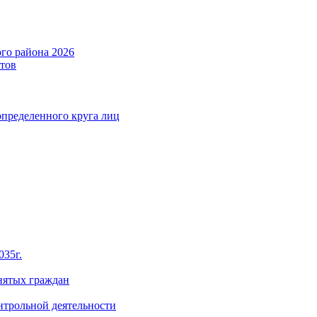
го района 2026
тов
определенного круга лиц
035г.
нятых граждан
нтрольной деятельности