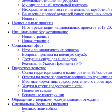
Земельные отношения (ресурсы)
Муниципальный земельный контроль
Неформальная занятость и легализация заработной 
Выявление правообладателей ранее учтённых объе
Новости
Национальные проекты
Итоги реализации национальных проектов 2019-202
Инициативное бюджетирование
Новая страница
Новая страница
Социальная сфера
Итоги социологических опросов
Вопросы призыва на военную службу
Доступная среда для инвалидов
Реализация Указов Президента РФ
Градостроительство
Схема территориального планирования Байкаловск
Ответы на часто задаваемые вопросы по муниципа
Местные нормативы градостроительного проектир
Услуги в сфере градостроительства
Полезные ссылки
Рекламные конструкции
Обращение с твердыми коммунальными отходами
Специальная Военная Операция
Беспилотные войска