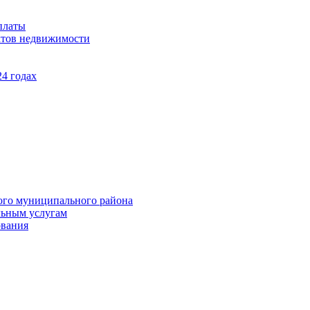
платы
ктов недвижимости
4 годах
ого муниципального района
льным услугам
ования