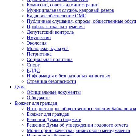
Комиссии, советы администрации
Муниципальная служба, кадровый резерв
Кадровое обеспечение ОМС
Публичные слушания, опросы, общественные обсу
Профилактика экстремизма
Депутатский контроль
Имущество
Экология
Молодежь, культура
Патриотика
Социальная политика
Спорт
ЕДДС
Информация о безнадзорных животных
Страница безопасности
Дума
Официальные документы
О бюджете
Бюджет для граждан
Интернет-опрос общественного мнения Байкаловск
Бюджет для граждан
Решения Думы о бюджете
Решение Думы об утверждении годового отчета
Мониторинг качества финансового менеджмента
Исполнение бюджета