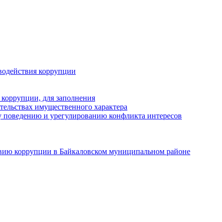
водействия коррупции
 коррупции, для заполнения
ательствах имущественного характера
 поведению и урегулированию конфликта интересов
твию коррупции в Байкаловском муниципальном районе