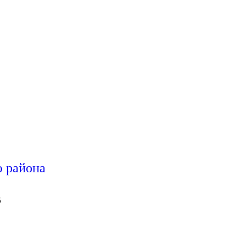
 района
5