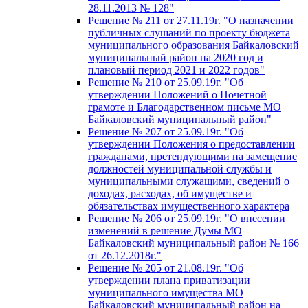
28.11.2013 № 128"
Решение № 211 от 27.11.19г. "О назначении
публичных слушаний по проекту бюджета
муниципального образования Байкаловский
муниципальный район на 2020 год и
плановый период 2021 и 2022 годов"
Решение № 210 от 25.09.19г. "Об
утверждении Положений о Почетной
грамоте и Благодарственном письме МО
Байкаловский муниципальный район"
Решение № 207 от 25.09.19г. "Об
утверждении Положения о предоставлении
гражданами, претендующими на замещение
должностей муниципальной службы и
муниципальными служащими, сведений о
доходах, расходах, об имуществе и
обязательствах имущественного характера
Решение № 206 от 25.09.19г. "О внесении
изменений в решение Думы МО
Байкаловский муниципальный район № 166
от 26.12.2018г."
Решение № 205 от 21.08.19г. "Об
утверждении плана приватизации
муниципального имущества МО
Байкаловский муниципальный район на