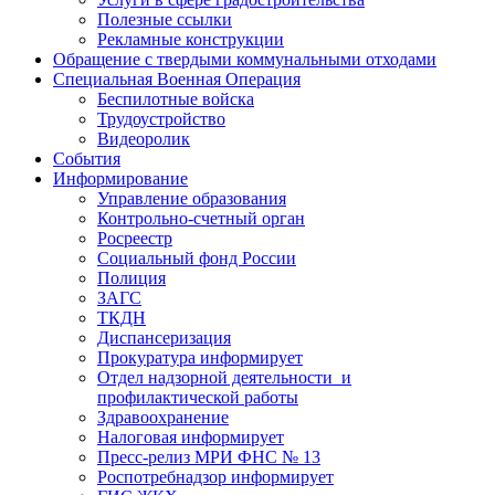
Полезные ссылки
Рекламные конструкции
Обращение с твердыми коммунальными отходами
Специальная Военная Операция
Беспилотные войска
Трудоустройство
Видеоролик
События
Информирование
Управление образования
Контрольно-счетный орган
Росреестр
Социальный фонд России
Полиция
ЗАГС
ТКДН
Диспансеризация
Прокуратура информирует
Отдел надзорной деятельности и
профилактической работы
Здравоохранение
Налоговая информирует
Пресс-релиз МРИ ФНС № 13
Роспотребнадзор информирует