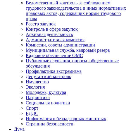
Ведомственный контроль за соблюдением
трудового законодательства и иных нормативных
правовых актов, содержащих нормы трудового
права
Реестр закупок
Контроль в сфере закупок
Архивная деятельность
Административная комиссия
Комиссии, советы администрации
Муниципальная служба, кадровый резерв
Кадровое обеспечение ОМС
Публичные слушания, опросы, общественные
обсуждения
Профилактика экстремизма
Депутатский контроль
Имущество
Экология
Молодежь, культура
Патриотика
Социальная политика
Спорт
ЕДДС
Информация о безнадзорных животных
Страница безопасности
Дума