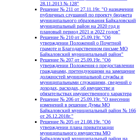
28.11.2013 № 128"
Решение № 211 от 27.11.19г. "О назначении
публичных слушаний по проекту бюджета
муниципального образования Байкаловский
муниципальный район на 2020 год и
плановый период 2021 и 2022 годов"
Решение № 210 от 25.09.19г. "Об
утверждении Положений о Почетной
грамоте и Благодарственном письме МО
Байкаловский муниципальный район"
Решение № 207 от 25.09.19г. "Об
утверждении Положения о предоставлении
гражданами, претендующими на замещение
должностей муниципальной службы и
муниципальными служащими, сведений о
доходах, расходах, об имуществе и
обязательствах имущественного характера
Решение № 206 от 25.09.19г. "О внесении
изменений в решение Думы МО
Байкаловский муниципальный район № 166
от 26.12.2018г."
Решение № 205 от 21.08.19г. "Об
утверждении плана приватизации
муниципального имущества МО
Байкаловский муниципальный район на