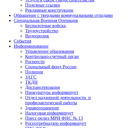
Полезные ссылки
Рекламные конструкции
Обращение с твердыми коммунальными отходами
Специальная Военная Операция
Беспилотные войска
Трудоустройство
Видеоролик
События
Информирование
Управление образования
Контрольно-счетный орган
Росреестр
Социальный фонд России
Полиция
ЗАГС
ТКДН
Диспансеризация
Прокуратура информирует
Отдел надзорной деятельности и
профилактической работы
Здравоохранение
Налоговая информирует
Пресс-релиз МРИ ФНС № 13
Роспотребнадзор информирует