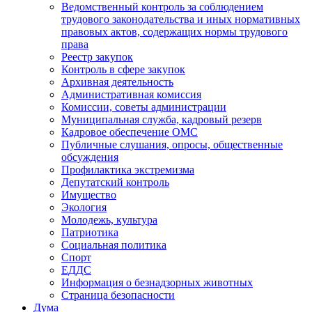
Ведомственный контроль за соблюдением
трудового законодательства и иных нормативных
правовых актов, содержащих нормы трудового
права
Реестр закупок
Контроль в сфере закупок
Архивная деятельность
Административная комиссия
Комиссии, советы администрации
Муниципальная служба, кадровый резерв
Кадровое обеспечение ОМС
Публичные слушания, опросы, общественные
обсуждения
Профилактика экстремизма
Депутатский контроль
Имущество
Экология
Молодежь, культура
Патриотика
Социальная политика
Спорт
ЕДДС
Информация о безнадзорных животных
Страница безопасности
Дума