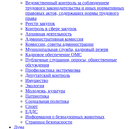
Ведомственный контроль за соблюдением
трудового законодательства и иных нормативных
правовых актов, содержащих нормы трудового
права
Реестр закупок
Контроль в сфере закупок
Архивная деятельность
Административная комиссия
Комиссии, советы администрации
Муниципальная служба, кадровый резерв
Кадровое обеспечение ОМС
Публичные слушания, опросы, общественные
обсуждения
Профилактика экстремизма
Депутатский контроль
Имущество
Экология
Молодежь, культура
Патриотика
Социальная политика
Спорт
ЕДДС
Информация о безнадзорных животных
Страница безопасности
Дума