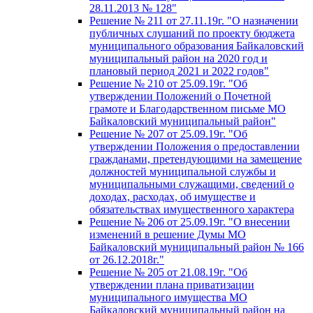
28.11.2013 № 128"
Решение № 211 от 27.11.19г. "О назначении
публичных слушаний по проекту бюджета
муниципального образования Байкаловский
муниципальный район на 2020 год и
плановый период 2021 и 2022 годов"
Решение № 210 от 25.09.19г. "Об
утверждении Положений о Почетной
грамоте и Благодарственном письме МО
Байкаловский муниципальный район"
Решение № 207 от 25.09.19г. "Об
утверждении Положения о предоставлении
гражданами, претендующими на замещение
должностей муниципальной службы и
муниципальными служащими, сведений о
доходах, расходах, об имуществе и
обязательствах имущественного характера
Решение № 206 от 25.09.19г. "О внесении
изменений в решение Думы МО
Байкаловский муниципальный район № 166
от 26.12.2018г."
Решение № 205 от 21.08.19г. "Об
утверждении плана приватизации
муниципального имущества МО
Байкаловский муниципальный район на