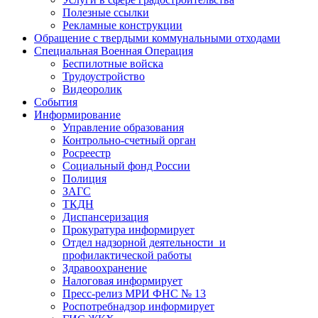
Полезные ссылки
Рекламные конструкции
Обращение с твердыми коммунальными отходами
Специальная Военная Операция
Беспилотные войска
Трудоустройство
Видеоролик
События
Информирование
Управление образования
Контрольно-счетный орган
Росреестр
Социальный фонд России
Полиция
ЗАГС
ТКДН
Диспансеризация
Прокуратура информирует
Отдел надзорной деятельности и
профилактической работы
Здравоохранение
Налоговая информирует
Пресс-релиз МРИ ФНС № 13
Роспотребнадзор информирует